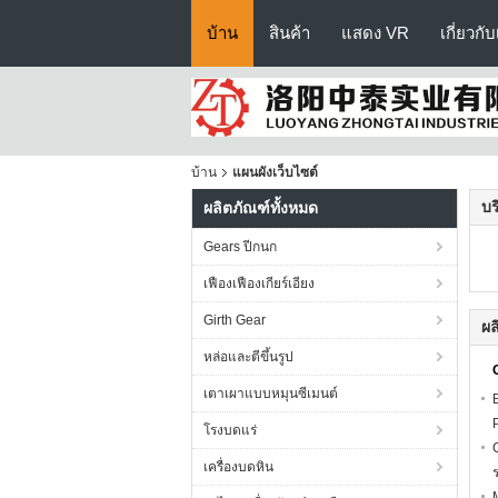
บ้าน
สินค้า
แสดง VR
เกี่ยวกั
บ้าน
แผนผังเว็บไซต์
บร
ผลิตภัณฑ์ทั้งหมด
Gears ปีกนก
เฟืองเฟืองเกียร์เอียง
Girth Gear
ผล
หล่อและตีขึ้นรูป
เตาเผาแบบหมุนซีเมนต์
โรงบดแร่
เครื่องบดหิน