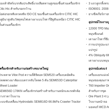
รองเท้าดิสก์เบรกสัมประสิทธิ์แรงเสียดทานสูงของชิ้นส่วนเครื่องจักร
3 แถวลูกกลิ้งทร
Citic Hic สำหรับรอกกว้าน
ISO9001: 2008 
ข้อต่อรอกสลิงลวดสลิง ISO CE ของชิ้นส่วนเครื่องจักร CITIC HIC
ยางซีลเกียร์ภาย
อลูมินาสูงดิบวัสดุทนไฟเตาเผาแบบโรตารี่อิฐดินเหนียว CITIC HIC
อุปกรณ์โรงงานป
ิ้นส่วนเครื่องจักร
12000 TPD Max 
หมุนซีเมนต์
เตาเผาโรตารี่ซ
การแปรรูปมะนา
แปรรูป
4% Obliquity 6
เตาเผาแบบหมุ
เครื่องจักรสำหรับงานก่อสร้างขนาดใหญ่
อุปกรณ์แต่งแร่
ประหลาด Vibe Pod ความถี่ดิจิตอล SEM520 เครื่องบดอัดดิน
เครื่องแยกแม่เ
โหลดพวงมาลัยแบบตรวจจับโหลด 5 ตัน SEM653D Caterpillar
หมุนของคุณภาพ
Wheel Loader
T60 Impeller O
SEM656D 178KN เครื่องจักรก่อสร้างสำหรับงานหนักและรถตักล้อ
สำหรับการขุด
ยางราคาโรงงาน
Ore Plant 3 4 
ระบบขับเคลื่อน Hydrostatic SEM816D 66.8kPa Crawler Tractor
โรงงานหน้าจอ
มอเตอร์ WCD AC