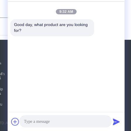
9:32 AM
(
0
/ 3000)
Good day, what product are you looking 
for?
ขอใบเสนอราคา
น
ส่ง
ตัว
sgs
์
ip
น
E-Mail
แผนผังเว็บไซต์
|
ไซต์มือถือ
ับ
TD. All Rights Reserved.