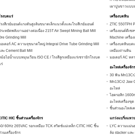
เผาปูนขาวแบบ
โรงบดแร่
เครื่องบดหิน
โรงสีเรย์มอนด์แรงดันสูงล้นขนาดเล็กแนวตั้งและโรงสีเรย์มอนด์
ZTIC 550TPH P
ประหยัดพลังงานอย่างต่อเนื่อง 215T Air Swept Mining Ball Mill
เครื่องยนต์ดีเ
Ore Grinding Mill
Machine เครื่อง
มอเตอร์ AC ความจุขนาดใหญ่ Integral Drive Tube Grinding Mill
เครื่องบดหินบดแ
และ Cement Ball Mill
เหมืองถ่านหิน
หม้อไอน้ำแบบหมุนเวียน ISO CE / โรงสีลูกเหมืองแร่เซรามิกโรงบด
มอเตอร์ AC หล
ร่
อะไหล่เครื่องจั
30 ฟัน Mn13Cr
Mn13Cr2 Jaw Cr
อะไหล่
ไฮดรอลิก 1600
อะไหล่เครื่องขุด
ชิ้นส่วนอะไหล่เ
CITIC HIC ชิ้นส่วนเครื่องจักร
แกว่งแบริ่งแหว
50/ 60Hz 265VAC รอกเหมือง TCK สวิตช์แม่เหล็ก CITIC HIC ชิ้น
LYC ความแม่นย
่วนเครื่องจักร
ล้อ stacker และ 