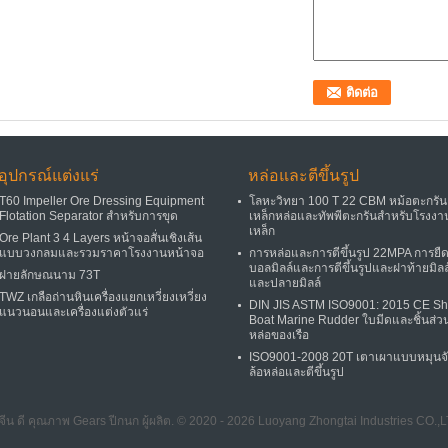
อุปกรณ์แต่งแร่
หล่อและตีขึ้นรูป
T60 Impeller Ore Dressing Equipment
โลหะวิทยา 100 T 22 CBM หม้อตะกรัน
Flotation Separator สำหรับการขุด
เหล็กหล่อและทัพพีตะกรันสำหรับโรงงา
เหล็ก
Ore Plant 3 4 Layers หน้าจอสั่นเชิงเส้น
แบบวงกลมและรวมราคาโรงงานหน้าจอ
การหล่อและการตีขึ้นรูป 22MPA การยืด
บอลมิลล์และการตีขึ้นรูปและฝาท้ายมิลล
ฝายลักษณนาม 73T
และปลายมิลล์
TWZ เกลือถ่านหินเครื่องแยกเหวี่ยงเหวี่ยง
DIN JIS ASTM ISO9001: 2015 CE Sh
แนวนอนและเครื่องแต่งตัวแร่
Boat Marine Rudder ใบมีดและชิ้นส่ว
หล่อของเรือ
ISO9001-2008 20T เตาเผาแบบหมุนจ
ล้อหล่อและตีขึ้นรูป
 จีน ดี คุณภาพ Gears ปีกนก ผู้ผลิต. © 2020 - 2026 Luoyang Zhongtai Industries CO.,L