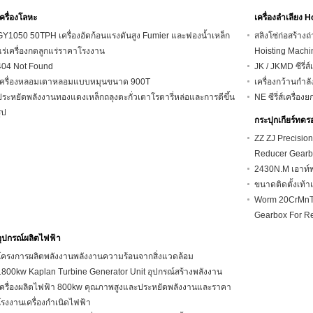
เครื่องโลหะ
เครื่องลำเลียง H
GY1050 50TPH เครื่องอัดก้อนแรงดันสูง Fumier และฟองน้ำเหล็ก
สลิงโซ่ก่อสร้าง
แร่เครื่องกดลูกแร่ราคาโรงงาน
Hoisting Machi
404 Not Found
JK / JKMD ซีรี่
เครื่องหลอมเตาหลอมแบบหมุนขนาด 900T
เครื่องกว้านกำล
ประหยัดพลังงานทองแดงเหล็กถลุงตะกั่วเตาโรตารี่หล่อและการตีขึ้น
NE ซีรี่ส์เครื่
ูป
กระปุกเกียร์ทดร
ZZ ZJ Precisio
Reducer Gear
2430N.M เอาท์พุ
ขนาดติดตั้งเท้
Worm 20CrMnTi 
Gearbox For R
อุปกรณ์ผลิตไฟฟ้า
โครงการผลิตพลังงานพลังงานความร้อนจากสิ่งแวดล้อม
1800kw Kaplan Turbine Generator Unit อุปกรณ์สร้างพลังงาน
เครื่องผลิตไฟฟ้า 800kw คุณภาพสูงและประหยัดพลังงานและราคา
โรงงานเครื่องกำเนิดไฟฟ้า