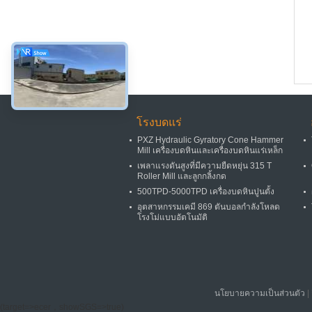
โรงบดแร่
PXZ Hydraulic Gyratory Cone Hammer
Mill เครื่องบดหินและเครื่องบดหินแร่เหล็ก
เพลาแรงดันสูงที่มีความยืดหยุ่น 315 T
Roller Mill และลูกกลิ้งกด
500TPD-5000TPD เครื่องบดหินปูนตั้ง
อุตสาหกรรมเคมี 869 ตันบอลกำลังโหลด
โรงโม่แบบอัตโนมัติ
นโยบายความเป็นส่วนตัว
|
(target=>ecer，showSGS=>true)