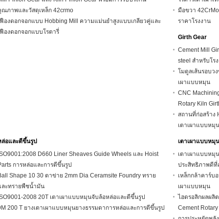
คุณภาพและวัสดุเหล็ก 42crmo
มือขวา 42CrMo
เฟืองดอกจอกแบบ Hobbing Mill ความแม่นยำสูงแบบเกลียวคู่และ
ราคาโรงงาน
เฟืองดอกจอกแบบโรตารี่
Girth Gear
Cement Mill Gir
steel สำหรับโร
โมดูลเส้นรอบวง
เผาแบบหมุน
CNC Machining 
Rotary Kiln Gir
สถานที่ก่อสร้าง
เตาเผาแบบหมุน
หล่อและตีขึ้นรูป
เตาเผาแบบหมุน
ISO9001:2008 D660 Liner Sheaves Guide Wheels และ Hoist
เตาเผาแบบหมุนซ
Parts การหล่อและการตีขึ้นรูป
ประสิทธิภาพดีที่
Ball Shape 10 30 ตาข่าย 2mm Dia Ceramsite Foundry ทราย
เหล็กกล้าคาร์บ
และทรายพืชน้ำมัน
เผาแบบหมุน
ISO9001-2008 20T เตาเผาแบบหมุนจับล้อหล่อและตีขึ้นรูป
ไฮดรอลิกผลผลิต
9M 200 T ยางเตาเผาแบบหมุนยางธรรมดาการหล่อและการตีขึ้นรูป
Cement Rotary 
การประหยัดพลั