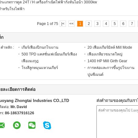
ประเภทการดูด 24T / H เครื่องกำเนิดไฟฟ้ากังหันไอน้ำ 3000kw
สำหรับโรงไฟฟ้า
Page 1 of 75
|<
<<
1
2
3
4
5
6
7
็ก
คำหลัก :
เกียร์เฟืองปีกนกโรงงาน
20 เฟืองเกียร์มิลล์ Mill Mode
500 TPD แคสชั่นเฟเนี่ยนเกียร์เฟือง
เฟืองเกลียวขนาดใหญ่
เฟืองมงกุฎ
1400 HP Mill Girth Gear
โรงสีลูกหมุนแหวนเกียร์
การหล่อและการขึ้นรูปโรงงาน
ปูนซีเมนต์
ยละเอียดการติดต่อ
uoyang Zhongtai Industries CO.,LTD
ส่งคำถามของคุณกับเร
้ติดต่อ:
Mr. David
ทร:
86-18637916126