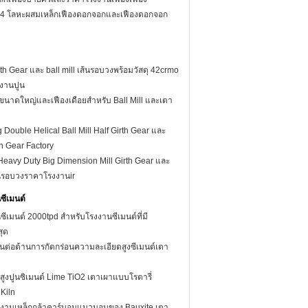
4 โลหะผสมเหล็กเฟืองดอกจอกและเฟืองดอกจอก
th Gear และ ball mill เส้นรอบวงพร้อมวัสดุ 42crmo
งงานปูน
ขนาดใหญ่และเฟืองเดือยสำหรับ Ball Mill และเตา
Double Helical Ball Mill Half Girth Gear และ
th Gear Factory
 Heavy Duty Big Dimension Mill Girth Gear และ
รอบวงราคาโรงงานir
ซีเมนต์
ีเมนต์ 2000tpd สำหรับโรงงานซีเมนต์ที่มี
สุด
อนต่อต้านการกัดกร่อนความละเอียดสูงซีเมนต์เตา
สูงปูนซิเมนต์ Lime TiO2 เตาเผาแบบโรตารี่
Kiln
งงานเหล็กกล้าคาร์บอนแนวนอนของ Bauxite เตา