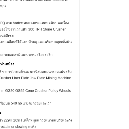
หมุน
FQ สวม Vortex ทนแรงกระแทกบดหินบดเครื่อง
ซลของโรงงานถ่านหิน 300 TPH Stone Crusher
ยนต์ดีเซล
บบเคลื่อนที่ได้แบบม้วนคู่และเครื่องบดลูกกลิ้งฟัน
ายกระบอกลามิเนตบดกรวยไฮดรอลิก
กรทำเหมือง
2 ขากรรไกรเหล็กแมงกานีสบดแผ่นกรามแผ่นสลับ
usher Liner Plate Jaw Plate Mining Machine
mm GG20 GG25 Cone Crusher Pulley Wheels
ครื่องบด 540 hb แรงดึงกรวยและเว้า
น
ำ 229H 269H เหล็กหมุนแกว่งแหวนแบริ่งและถัง
reclaimer slewing แบริ่ง