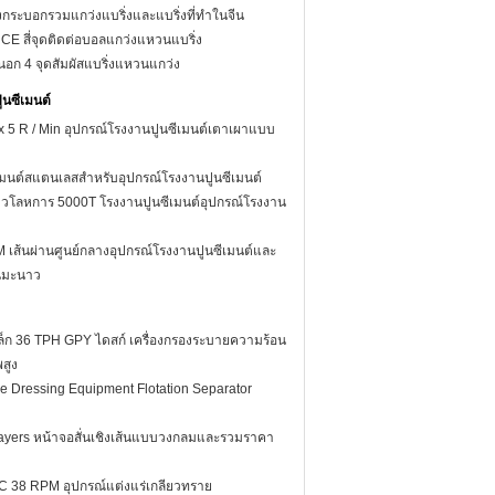
งกระบอกรวมแกว่งแบริ่งและแบริ่งที่ทำในจีน
CE สี่จุดติดต่อบอลแกว่งแหวนแบริ่ง
นอก 4 จุดสัมผัสแบริ่งแหวนแกว่ง
ูนซีเมนต์
5 R / Min อุปกรณ์โรงงานปูนซีเมนต์เตาเผาแบบ
ีเมนต์สแตนเลสสำหรับอุปกรณ์โรงงานปูนซีเมนต์
วโลหการ 5000T โรงงานปูนซีเมนต์อุปกรณ์โรงงาน
M เส้นผ่านศูนย์กลางอุปกรณ์โรงงานปูนซีเมนต์และ
นมะนาว
หล็ก 36 TPH GPY ไดสก์ เครื่องกรองระบายความร้อน
สูง
re Dressing Equipment Flotation Separator
Layers หน้าจอสั่นเชิงเส้นแบบวงกลมและรวมราคา
 38 RPM อุปกรณ์แต่งแร่เกลียวทราย