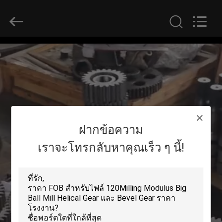
Luoyang
Zhongtai
Industries
CO.,LTD.
All
Rights
Reserved.
บ้าน
สินค้า
ฝากข้อความ
แสดง
เราจะโทรกลับหาคุณเร็ว ๆ นี้!
VR
เกี่ยว
กับ