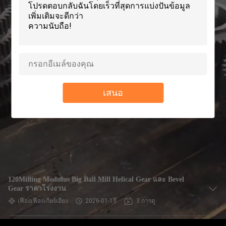
เรา
ทัวร์
โรงงาน
เสนอ
ควบคุม
คุณภาพ
ติดต่อ
120Milling Modulus Big Ball Mill Helical Gear และ Bevel
Gear ราคาโรงงาน
เรา
เฟืองเฟืองเกียร์เอียง
2026-01-13
3 การดู