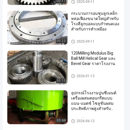
Girth Gear
00:17
2025-09-11
กระบวนการอบชุบลูกเหล็ก
หล่อเฟืองขนาดใหญ่สำหรับ
โรงสีลูกบอลแบบกำหนดเอง
สำหรับการทำเหมือง
เฟืองเฟืองเกียร์เอียง
00:23
2025-09-11
120Milling Modulus Big
Ball Mill Helical Gear และ
Bevel Gear ราคาโรงงาน
เฟืองเฟืองเกียร์เอียง
2026-01-13
00:15
อุปกรณ์โรงงานปูนซีเมนต์
เครื่องผสมคอนกรีตแบบ
แบน-แมตช์ โซลูชั่นผสม
ประสิทธิภาพสูงสําหรับ
โครงการก่อสร้าง
อุปกรณ์โรงงานปูนซีเมนต์
00:44
2026-06-12