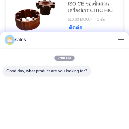
POLICY
ISO CE ของชิ้นส่วน
เครื่องจักร CITIC HIC
$10.00 MOQ:> = 1 ชิ้น
ติดต่อ
sales
หมวดหมู่ยอดนิยม
ทั้งหมด
7:00 PM
Gears ปีกนก
เฟืองเฟืองเกียร์เอียง
Good day, what product are you looking for?
Girth Gear
หล่อและตีขึ้นรูป
เตาเผาแบบหมุน
โรงบดแร่
ซีเมนต์
อะไหล่เครื่องจักรทำ