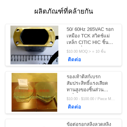
ข่าว
ผลิตภัณฑ์ที่คล้ายกัน
ขอ
50/ 60Hz 265VAC รอก
ใบ
เหมือง TCK สวิตช์แม่
เหล็ก CITIC HIC ชิ้น
เสนอ
ส่วนเครื่องจักร
$10.00 MOQ:> = 10 ชิ้น
ติดต่อ
ราคา
รองเท้าดิสก์เบรก
แผนผัง
สัมประสิทธิ์แรงเสียด
ทานสูงของชิ้นส่วน
เว็บไซต์
เครื่องจักร Citic Hic
$10.00 - $100.00 / Piece MOQ:1 ชิ้น / ชิ้น
สำหรับรอกกว้าน
ติดต่อ
PRIVACY
ข้อต่อรอกสลิงลวดสลิง