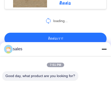
ติดต่อ
68
CITIC HIC ชิ้นส่วน
loading...
เครื่องจักร
ติดต่อเรา!
sales
หมวดหมู่ยอดนิยม
ทั้งหมด
36
7:51 PM
Gears ปีกนก
เฟืองเฟืองเกียร์เอียง
แกว่งแบริ่งแหวน
Good day, what product are you looking for?
Girth Gear
หล่อและตีขึ้นรูป
เตาเผาแบบหมุน
โรงบดแร่
ซีเมนต์