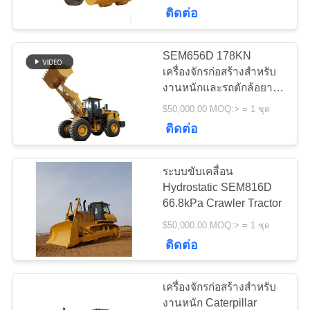
เรา
ติดต่อ
SEM656D 178KN
97
ทัวร์
เครื่องจักรก่อสร้างสำหรับ
งานหนักและรถตักล้อยาง
โรงงาน
Girth Gear
ราคาโรงงาน
$50,000.00 MOQ:> = 1 ชุด
ติดต่อ
ควบคุม
ระบบขับเคลื่อน
คุณภาพ
Hydrostatic SEM816D
66.8kPa Crawler Tractor
255
$50,000.00 MOQ:> = 1 ชุด
ติดต่อ
ติดต่อ
หล่อและตีขึ้นรูป
เรา
เครื่องจักรก่อสร้างสำหรับ
งานหนัก Caterpillar