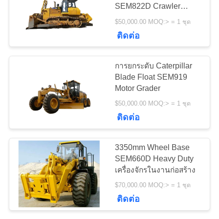
ข่าว
SEM822D Crawler
Tractor
$50,000.00 MOQ:> = 1 ชุด
77
ติดต่อ
ขอ
เตาเผาแบบหมุน
ใบ
การยกระดับ Caterpillar
ซีเมนต์
Blade Float SEM919
เสนอ
Motor Grader
$50,000.00 MOQ:> = 1 ชุด
ราคา
ติดต่อ
268
แผนผัง
3350mm Wheel Base
SEM660D Heavy Duty
โรงบดแร่
เว็บไซต์
เครื่องจักรในงานก่อสร้าง
$70,000.00 MOQ:> = 1 ชุด
ติดต่อ
PRIVACY