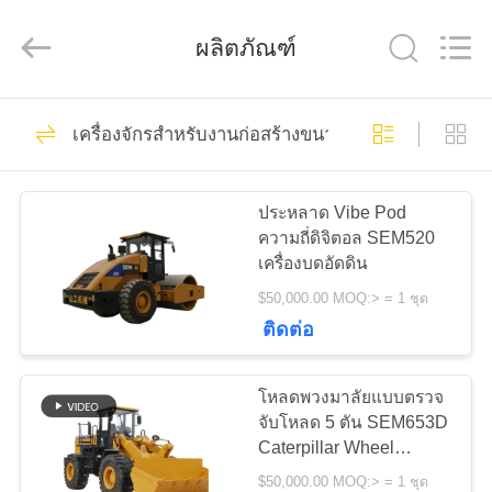
Luoyang
Zhongtai
Industries
ผลิตภัณฑ์
CO.,LTD.
All
Rights
Reserved.
61
บ้าน
เครื่องจักรสำหรับงานก่อสร้างขนาดใหญ่
Gears ปีกนก
สินค้า
ประหลาด Vibe Pod
ความถี่ดิจิตอล SEM520
เครื่องบดอัดดิน
แสดง
$50,000.00 MOQ:> = 1 ชุด
VR
ติดต่อ
24
โหลดพวงมาลัยแบบตรวจ
เกี่ยว
เฟืองเฟืองเกียร์เอียง
จับโหลด 5 ตัน SEM653D
Caterpillar Wheel
กับ
Loader
$50,000.00 MOQ:> = 1 ชุด