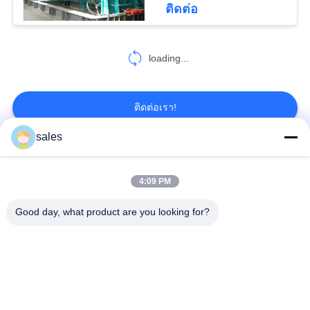
ติดต่อ
68
CITIC HIC ชิ้นส่วน
loading...
เครื่องจักร
ติดต่อเรา!
sales
หมวดหมู่ยอดนิยม
ทั้งหมด
36
4:09 PM
Gears ปีกนก
เฟืองเฟืองเกียร์เอียง
แกว่งแบริ่งแหวน
Good day, what product are you looking for?
Girth Gear
หล่อและตีขึ้นรูป
เตาเผาแบบหมุน
โรงบดแร่
ซีเมนต์