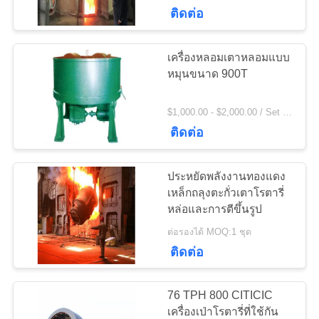
เรา
ติดต่อ
เครื่องหลอมเตาหลอมแบบ
97
ทัวร์
หมุนขนาด 900T
โรงงาน
Girth Gear
$1,000.00 - $2,000.00 / Set MOQ:1 ตั้ง / ชุด
ติดต่อ
ควบคุม
ประหยัดพลังงานทองแดง
คุณภาพ
เหล็กถลุงตะกั่วเตาโรตารี่
หล่อและการตีขึ้นรูป
255
ต่อรองได้ MOQ:1 ชุด
ติดต่อ
ติดต่อ
หล่อและตีขึ้นรูป
เรา
76 TPH 800 CITICIC
เครื่องเป่าโรตารี่ที่ใช้กัน