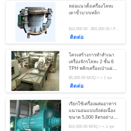
POLICY
หล่อแนวตั้งเครื่องโลหะ
เตาขั้วบวกเหล็ก
236
$10,000.00 - $50,000.00 / Piece MOQ:1.0 ชิ้น / ชิ้น
เครื่องบดหิน
ติดต่อ
โครงสร้างการทำสำเนา
เครื่องจักรโลหะ 2 ชั้น 6
TPH พลิกเครื่องเป่าแผ่น
พับ
144
$5,000.00 MOQ:> = 1 ชุด
อะไหล่เครื่องจักรทำ
ติดต่อ
เหมือง
เรียกใช้เครื่องผสมอาหาร
แนวนอนแบบถังต่อเนื่อง
ขนาด 5,000 ลิตรอย่างต่อ
เนื่อง
$10,000.00 MOQ:> = 1 ชุด