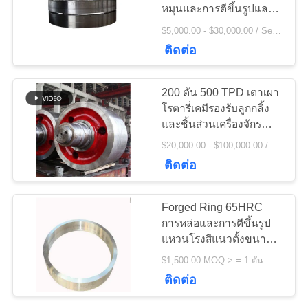
ข่าว
หมุนและการตีขึ้นรูปและ
วงแหวนขี่เตาเผาแบบหมุน
$5,000.00 - $30,000.00 / Set MOQ:1 ตั้ง / ชุด
77
ติดต่อ
ขอ
เตาเผาแบบหมุน
ใบ
200 ตัน 500 TPD เตาเผา
ซีเมนต์
โรตารี่เคมีรองรับลูกกลิ้ง
เสนอ
และชิ้นส่วนเครื่องจักร
โรงงานปูนซีเมนต์
$20,000.00 - $100,000.00 / Set MOQ:1 ตั้ง / ชุด
ราคา
ติดต่อ
268
แผนผัง
Forged Ring 65HRC
การหล่อและการตีขึ้นรูป
โรงบดแร่
เว็บไซต์
แหวนโรงสีแนวตั้งขนาด
ใหญ่
$1,500.00 MOQ:> = 1 ตัน
ติดต่อ
PRIVACY