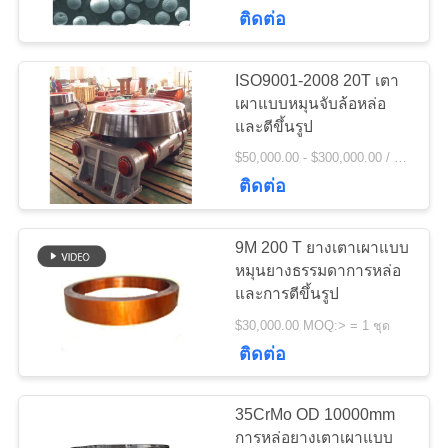
เรา
ติดต่อ
ISO9001-2008 20T เตา
97
ทัวร์
เผาแบบหมุนจับล้อหล่อ
และตีขึ้นรูป
โรงงาน
Girth Gear
$50,000.00 - $300,000.00 / Set MOQ:1 ตั้ง / ชุด
ติดต่อ
ควบคุม
9M 200 T ยางเตาเผาแบบ
คุณภาพ
หมุนยางธรรมดาการหล่อ
และการตีขึ้นรูป
255
$30,000.00 MOQ:> = 1 ชุด
ติดต่อ
ติดต่อ
หล่อและตีขึ้นรูป
เรา
35CrMo OD 10000mm
การหล่อยางเตาเผาแบบ