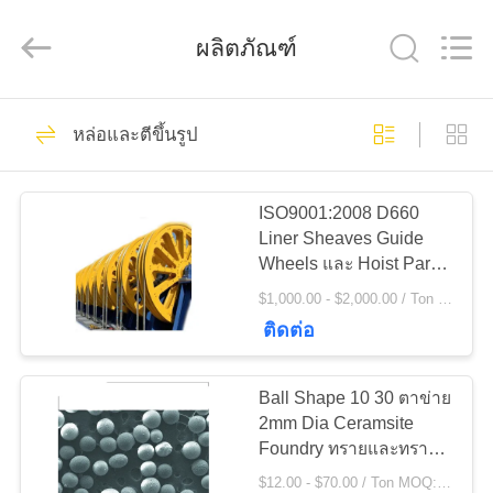
Luoyang
Zhongtai
Industries
ผลิตภัณฑ์
CO.,LTD.
All
Rights
Reserved.
61
บ้าน
หล่อและตีขึ้นรูป
Gears ปีกนก
สินค้า
ISO9001:2008 D660
Liner Sheaves Guide
Wheels และ Hoist Parts
แสดง
การหล่อและการตีขึ้นรูป
$1,000.00 - $2,000.00 / Ton MOQ:1.0 ตัน / ตัน
VR
ติดต่อ
24
Ball Shape 10 30 ตาข่าย
เกี่ยว
เฟืองเฟืองเกียร์เอียง
2mm Dia Ceramsite
Foundry ทรายและทราย
กับ
พืชน้ำมัน
$12.00 - $70.00 / Ton MOQ:1 ตัน / ตัน