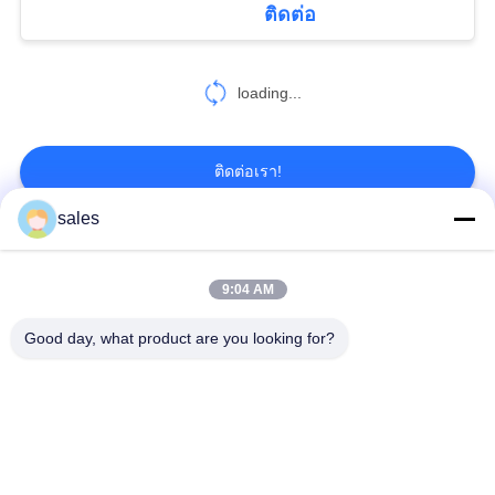
ติดต่อ
68
CITIC HIC ชิ้นส่วน
loading...
เครื่องจักร
ติดต่อเรา!
sales
หมวดหมู่ยอดนิยม
ทั้งหมด
36
9:04 AM
Gears ปีกนก
เฟืองเฟืองเกียร์เอียง
แกว่งแบริ่งแหวน
Good day, what product are you looking for?
Girth Gear
หล่อและตีขึ้นรูป
เตาเผาแบบหมุน
โรงบดแร่
ซีเมนต์