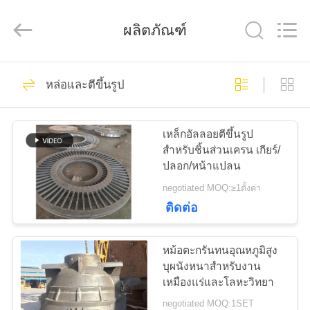
Luoyang
Zhongtai
Industries
ผลิตภัณฑ์
CO.,LTD.
All
Rights
Reserved.
61
บ้าน
หล่อและตีขึ้นรูป
Gears ปีกนก
สินค้า
เหล็กอัลลอยตีขึ้นรูป
สำหรับชิ้นส่วนเครน เกียร์/
ปลอก/หน้าแปลน
แสดง
negotiated MOQ:≥1ตั้งค่า
VR
ติดต่อ
24
หม้อตะกรันทนอุณหภูมิสูง
เกี่ยว
เฟืองเฟืองเกียร์เอียง
บุผนังหนาสำหรับงาน
เหมืองแร่และโลหะวิทยา
กับ
negotiated MOQ:1SET