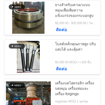
POLICY
ยางสำหรับเตาเผาแบบ
หมุนเพื่อเพิ่มความ
236
แข็งแกร่งของกระบอกสูบ
$5,000.00 - $30,000.00 / Set MOQ:1 ชุด/ชุด
เครื่องบดหิน
ติดต่อ
โบลต์เหล็กคุณภาพสูง ปรับ
แต่งได้ และคุ้มค่า
144
$4,000.00 MOQ:>=100 ชิ้น
อะไหล่เครื่องจักรทำ
ติดต่อ
เหมือง
เครื่องบดไฮดรอลิก เครื่อง
บดหมุน เครื่องท่อและ
เครื่อง forgings
negotiate MOQ:1 ชุด/ชุด