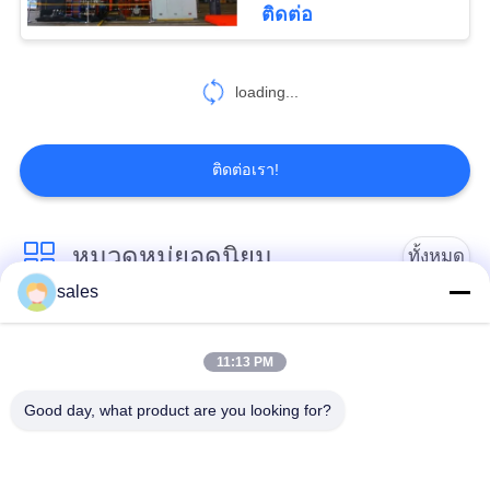
ติดต่อ
68
CITIC HIC ชิ้นส่วน
loading...
เครื่องจักร
ติดต่อเรา!
หมวดหมู่ยอดนิยม
ทั้งหมด
36
sales
Gears ปีกนก
เฟืองเฟืองเกียร์เอียง
แกว่งแบริ่งแหวน
11:13 PM
Girth Gear
หล่อและตีขึ้นรูป
Good day, what product are you looking for?
เตาเผาแบบหมุน
โรงบดแร่
ซีเมนต์