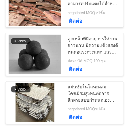
ข่าว
สามารถปรับแต่งได้สําหรับ
เครื่องบดและโรงงานบอล
negotiated MOQ:≥1ชิ้น
77
ติดต่อ
ขอ
เตาเผาแบบหมุน
ใบ
ลูกเหล็กที่มีอายุการใช้งาน
ซีเมนต์
ยาวนาน มีความแข็งแรงดี
เสนอ
ทนต่อแรงกระแทก และ
ทนทานการสวม
ต่อรองได้ MOQ:100 ชุด
ราคา
ติดต่อ
268
แผนผัง
แผ่นซับในโลหะผสม
โครเมียมสูงทนต่อการ
โรงบดแร่
เว็บไซต์
สึกหรอแบบกำหนดเอง
สำหรับโม่บอล
negotiated MOQ:≥1ตัน
ติดต่อ
PRIVACY