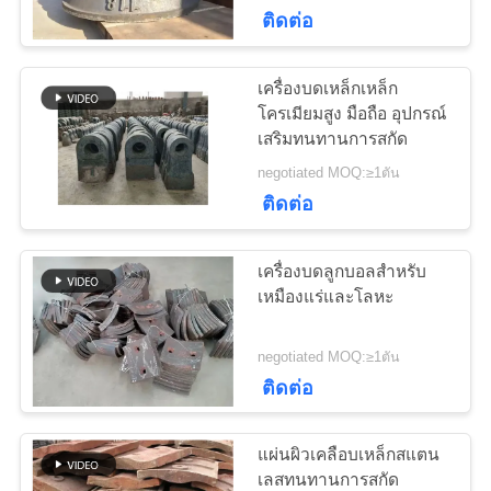
เรา
ติดต่อ
เครื่องบดเหล็กเหล็ก
97
ทัวร์
โครเมียมสูง มือถือ อุปกรณ์
เสริมทนทานการสกัด
โรงงาน
Girth Gear
negotiated MOQ:≥1ตัน
ติดต่อ
ควบคุม
เครื่องบดลูกบอลสําหรับ
คุณภาพ
เหมืองแร่และโลหะ
255
negotiated MOQ:≥1ตัน
ติดต่อ
ติดต่อ
หล่อและตีขึ้นรูป
เรา
แผ่นผิวเคลือบเหล็กสแตน
เลสทนทานการสกัด