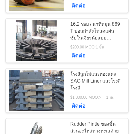
เรา
ติดต่อ
16.2 รอบ / นาทีหมุน 869
97
ทัวร์
T บอลกำลังโหลดแผ่น
ซับในเจียรนัยแบบ
โรงงาน
Girth Gear
อัตโนมัติ
$200.00 MOQ:1 ชิ้น
ติดต่อ
ควบคุม
โรงสีลูกโม่และทองแดง
คุณภาพ
SAG Mill Liner และโรงสี
โรงสี
255
$1,000.00 MOQ:> = 1 ตัน
ติดต่อ
ติดต่อ
หล่อและตีขึ้นรูป
เรา
Rudder Pintle ของชิ้น
ส่วนอะไหล่ทางทะเลด้วย