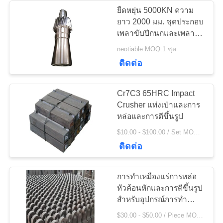
POLICY
ยืดหยุ่น 5000KN ความ
ยาว 2000 มม. ชุดประกอบ
236
เพลาขับปีกนกและเพลา
ปีกนกราคาโรงงาน
neotiable MOQ:1 ชุด
เครื่องบดหิน
ติดต่อ
Cr7C3 65HRC Impact
Crusher แท่งเป่าและการ
หล่อและการตีขึ้นรูป
144
$10.00 - $100.00 / Set MOQ:5 ตั้ง / ชุด
อะไหล่เครื่องจักรทำ
ติดต่อ
เหมือง
การทำเหมืองแร่การหล่อ
หัวค้อนหักและการตีขึ้นรูป
สำหรับอุปกรณ์การทำ
เหมืองแร่
$30.00 - $50.00 / Piece MOQ:10 ชิ้น / ชิ้น