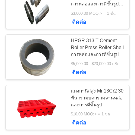
ข่าว
การหล่อและการตีขึ้นรูป
60T และ 150T
$3,000.00 MOQ:> = 1 ชิ้น
77
ติดต่อ
ขอ
เตาเผาแบบหมุน
ใบ
HPGR 313 T Cement
ซีเมนต์
Roller Press Roller Shell
เสนอ
การหล่อและการตีขึ้นรูป
$5,000.00 - $20,000.00 / Set MOQ:1 ตั้ง / ชุด
ราคา
ติดต่อ
268
แผนผัง
แมงกานีสสูง Mn13Cr2 30
ฟันกรามบดกรามจานหล่อ
โรงบดแร่
เว็บไซต์
และการตีขึ้นรูป
$10.00 MOQ:> = 1 ชุด
ติดต่อ
PRIVACY