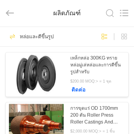
Luoyang
Zhongtai
Industries
ผลิตภัณฑ์
CO.,LTD.
All
Rights
Reserved.
61
บ้าน
หล่อและตีขึ้นรูป
Gears ปีกนก
สินค้า
เหล็กหล่อ 300KG ทราย
หล่อมู่เล่หล่อและการตีขึ้น
รูปสำหรับ
แสดง
$200.00 MOQ:> = 1 ชุด
VR
ติดต่อ
24
การขุดแร่ OD 1700mm
เกี่ยว
เฟืองเฟืองเกียร์เอียง
200 ตัน Roller Press
Roller Castings And
กับ
Forgings
$2,000.00 MOQ:> = 1 ชิ้น