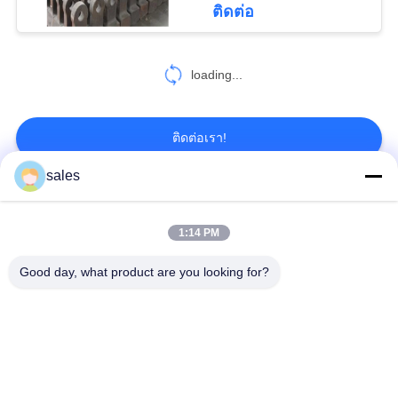
ติดต่อ
68
CITIC HIC ชิ้นส่วน
loading...
เครื่องจักร
ติดต่อเรา!
sales
หมวดหมู่ยอดนิยม
ทั้งหมด
36
1:14 PM
Gears ปีกนก
เฟืองเฟืองเกียร์เอียง
แกว่งแบริ่งแหวน
Good day, what product are you looking for?
Girth Gear
หล่อและตีขึ้นรูป
เตาเผาแบบหมุน
โรงบดแร่
ซีเมนต์