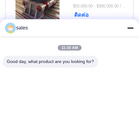
POLICY
$50,000.00 - $300,000.00 / Set MOQ:1 ตั้ง / ชุด
ติดต่อ
sales
หมวดหมู่ยอดนิยม
ทั้งหมด
11:30 AM
Gears ปีกนก
เฟืองเฟืองเกียร์เอียง
Good day, what product are you looking for?
Girth Gear
หล่อและตีขึ้นรูป
เตาเผาแบบหมุน
โรงบดแร่
ซีเมนต์
อะไหล่เครื่องจักรทำ
เครื่องบดหิน
เหมือง