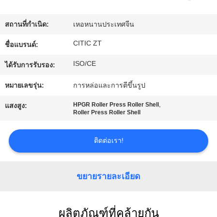
เรา
สถานที่กำเนิด:
เหอหนานประเทศจีน
ทัวร์
CITIC ZT
ชื่อแบรนด์:
โรงงาน
ISO/CE
ได้รับการรับรอง:
หมายเลขรุ่น:
การหล่อและการตีขึ้นรูป
ควบคุม
,
HPGR Roller Press Roller Shell
แสงสูง:
Roller Press Roller Shell
คุณภาพ
ติดต่อเรา!
ติดต่อ
ขยายรายละเอียด
เรา
ผลิตภัณฑ์ที่คล้ายกัน