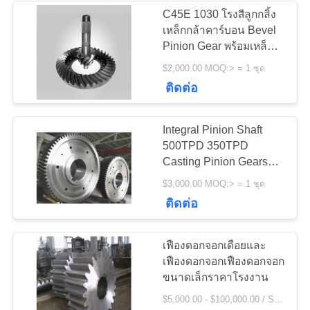
POLICY
C45E 1030 โรงสีลูกกลิ้ง
เหล็กกล้าคาร์บอน Bevel
236
Pinion Gear พร้อมเหล็ก
ชุบแข็งและเหล็กกล้า
$2,000.00 MOQ:> = 1 ชุด
เครื่องบดหิน
ติดต่อ
Integral Pinion Shaft
500TPD 350TPD
Casting Pinion Gears
และ Mill Pinion Gear ผู้
144
$3,000.00 MOQ:> = 1 ชุด
ผลิต
อะไหล่เครื่องจักรทำ
ติดต่อ
เหมือง
เฟืองดอกจอกเดือยและ
เฟืองดอกจอกเฟืองดอกจอก
ขนาดเล็กราคาโรงงาน
$5,000.00 - $100,000.00 / Set MOQ:1 ตั้ง / ชุด