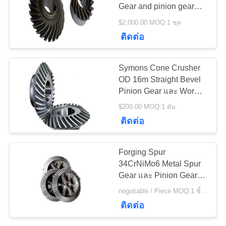
ข่าว
Gear and pinion gear
ราคาโรงงาน
$2,000.00 MOQ:1 ชุด
77
ติดต่อ
ขอ
เตาเผาแบบหมุน
ใบ
Symons Cone Crusher
ซีเมนต์
OD 16m Straight Bevel
เสนอ
Pinion Gear และ Worm
Pinion Gear Factory
$200.00 MOQ:1 ตัน
ราคา
ติดต่อ
268
แผนผัง
Forging Spur
34CrNiMo6 Metal Spur
โรงบดแร่
เว็บไซต์
Gear และ Pinion Gear
ราคาโรงงาน
negotiable / Piece MOQ:1 ชิ้น / ชิ้น
ติดต่อ
PRIVACY