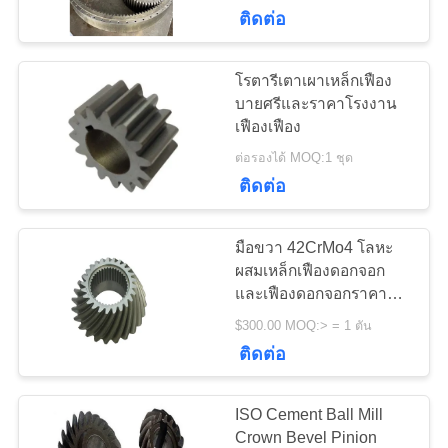
เรา
ติดต่อ
โรตารีเตาเผาเหล็กเฟือง
97
ทัวร์
บายศรีและราคาโรงงาน
เฟืองเฟือง
โรงงาน
Girth Gear
ต่อรองได้ MOQ:1 ชุด
ติดต่อ
ควบคุม
มือขวา 42CrMo4 โลหะ
คุณภาพ
ผสมเหล็กเฟืองดอกจอก
และเฟืองดอกจอกราคา
255
โรงงาน
$300.00 MOQ:> = 1 ตัน
ติดต่อ
ติดต่อ
หล่อและตีขึ้นรูป
เรา
ISO Cement Ball Mill
Crown Bevel Pinion