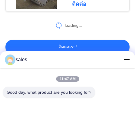
ติดต่อ
68
CITIC HIC ชิ้นส่วน
loading...
เครื่องจักร
ติดต่อเรา!
sales
หมวดหมู่ยอดนิยม
ทั้งหมด
36
11:47 AM
Gears ปีกนก
เฟืองเฟืองเกียร์เอียง
แกว่งแบริ่งแหวน
Good day, what product are you looking for?
Girth Gear
หล่อและตีขึ้นรูป
เตาเผาแบบหมุน
โรงบดแร่
ซีเมนต์