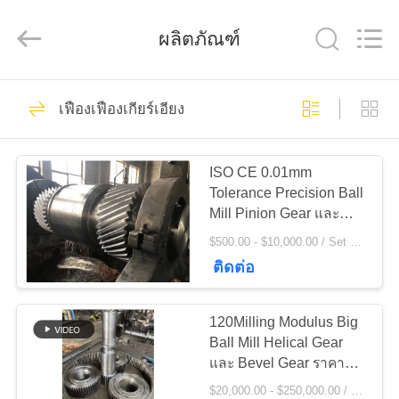
Luoyang
Zhongtai
Industries
ผลิตภัณฑ์
CO.,LTD.
All
Rights
Reserved.
61
บ้าน
เฟืองเฟืองเกียร์เอียง
Gears ปีกนก
สินค้า
ISO CE 0.01mm
Tolerance Precision Ball
Mill Pinion Gear และ
แสดง
เฟืองเกียร์เตาเผาแบบ
$500.00 - $10,000.00 / Set MOQ:1 ตั้ง / ชุด
โรตารี่ราคาโรงงาน
VR
ติดต่อ
24
120Milling Modulus Big
เกี่ยว
เฟืองเฟืองเกียร์เอียง
Ball Mill Helical Gear
และ Bevel Gear ราคา
กับ
โรงงาน
$20,000.00 - $250,000.00 / Set MOQ:1 ตั้ง / ชุด