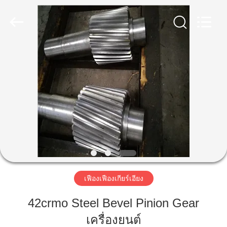
Luoyang
Zhongtai
Industries
CO.,LTD.
All
Rights
Reserved.
บ้าน
สินค้า
แสดง
VR
เฟืองเฟืองเกียร์เอียง
เกี่ยว
42crmo Steel Bevel Pinion Gear
กับ
เครื่องยนต์