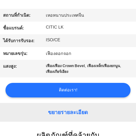
เรา
สถานที่กำเนิด:
เหอหนานประเทศจีน
ทัวร์
CITIC LK
ชื่อแบรนด์:
โรงงาน
ISO/CE
ได้รับการรับรอง:
หมายเลขรุ่น:
เฟืองดอกจอก
ควบคุม
,
,
แสงสูง:
เฟืองเฟือง Crown Bevel
เฟืองเหล็กเฟืองยกนูน
เฟืองเกียร์เอียง
คุณภาพ
ติดต่อเรา!
ติดต่อ
ขยายรายละเอียด
เรา
ผลิตภัณฑ์ที่คล้ายกัน