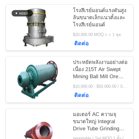
ข่าว
โรงสีเรย์มอนด์แรงดันสูง
ล้นขนาดเล็กแนวตั้งและ
โรงสีเรย์มอนด์
ขอ
$20,000.00 MOQ:> = 1 ชุด
ใบ
ติดต่อ
เสนอ
ประหยัดพลังงานอย่างต่อ
ราคา
เนื่อง 215T Air Swept
Mining Ball Mill Ore
Grinding Mill
$10,000.00 - $50,000.00 / Set MOQ:1 ตั้ง / ชุด
แผนผัง
ติดต่อ
เว็บไซต์
มอเตอร์ AC ความจุ
ขนาดใหญ่ Integral
PRIVACY
Drive Tube Grinding
Mill และ Cement Ball
negotiable / Set MOQ:1 ตั้ง / ชุด