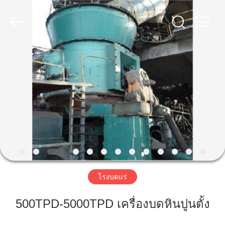
Luoyang
Zhongtai
Industries
CO.,LTD.
All
Rights
Reserved.
บ้าน
สินค้า
แสดง
VR
โรงบดแร่
เกี่ยว
500TPD-5000TPD เครื่องบดหินปูนตั้ง
กับ