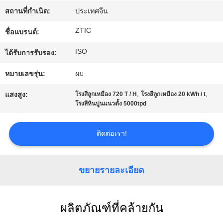
เรา
สถานที่กำเนิด:
ประเทศจีน
ZTIC
ชื่อแบรนด์:
ทัวร์
ISO
ได้รับการรับรอง:
โรงงาน
หมายเลขรุ่น:
ผม
,
,
แสงสูง:
โรงสีลูกเหมือง 720 T / H
โรงสีลูกเหมือง 20 kWh / t
ควบคุม
โรงสีหินปูนแนวตั้ง 5000tpd
คุณภาพ
ติดต่อเรา!
ติดต่อ
ขยายรายละเอียด
เรา
ผลิตภัณฑ์ที่คล้ายกัน