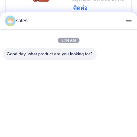
POLICY
Mill
ติดต่อ
sales
หมวดหมู่ยอดนิยม
ทั้งหมด
8:44 AM
Gears ปีกนก
เฟืองเฟืองเกียร์เอียง
Good day, what product are you looking for?
Girth Gear
หล่อและตีขึ้นรูป
เตาเผาแบบหมุน
โรงบดแร่
ซีเมนต์
อะไหล่เครื่องจักรทำ
เครื่องบดหิน
เหมือง