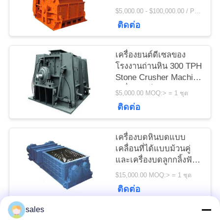
ข่าว
$5,000.00 - $100,000.00 / Piece MOQ:1 ชิ้น / ชิ้น
ติดต่อ
ขอ
เครื่องยนต์ดีเซลของ
ใบ
โรงงานถ่านหิน 300 TPH
Stone Crusher Machine
เสนอ
เครื่องยนต์ดีเซล
$5,000.00 MOQ:> = 1 ชุด
ติดต่อ
ราคา
เครื่องบดหินบดแบบ
แผนผัง
เคลื่อนที่ได้แบบม้วนคู่
และเครื่องบดลูกกลิ้งฟัน
เว็บไซต์
เหมืองถ่านหิน
$15,000.00 MOQ:> = 1 ชุด
ติดต่อ
PRIVACY
sales