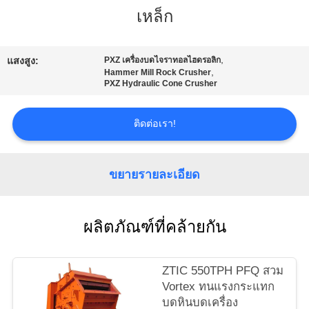
เรา
เหล็ก
ทัวร์
,
แสงสูง:
PXZ เครื่องบดไจราทอลไฮดรอลิก
,
Hammer Mill Rock Crusher
PXZ Hydraulic Cone Crusher
โรงงาน
ติดต่อเรา!
ควบคุม
ขยายรายละเอียด
คุณภาพ
ผลิตภัณฑ์ที่คล้ายกัน
ติดต่อ
เรา
ZTIC 550TPH PFQ สวม
Vortex ทนแรงกระแทก
บดหินบดเครื่อง