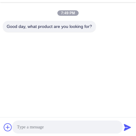
POLICY
หมวดหมู่ยอดนิยม
ทั้งหมด
7:49 PM
Gears ปีกนก
เฟืองเฟืองเกียร์เอียง
Good day, what product are you looking for?
Girth Gear
หล่อและตีขึ้นรูป
เตาเผาแบบหมุน
โรงบดแร่
ซีเมนต์
อะไหล่เครื่องจักรทำ
เครื่องบดหิน
เหมือง
สมัครสมาชิก