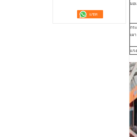
มอเ
กร
เผา
แรง