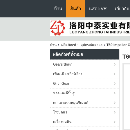
บ้าน
สินค้า
แสดง VR
เกี่ยวกั
บ้าน
ผลิตภัณฑ์
อุปกรณ์แต่งแร่
T60 Impeller 
ผลิตภัณฑ์ทั้งหมด
T6
Gears ปีกนก
เฟืองเฟืองเกียร์เอียง
Girth Gear
หล่อและตีขึ้นรูป
เตาเผาแบบหมุนซีเมนต์
โรงบดแร่
เครื่องบดหิน