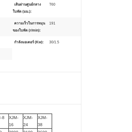
เส้นผ่านศูนย์กลาง
T60
ใบพัด (มม.):
ความเร็วในการหมุน
191
ของใบพัด (r/min):
กำลังมอเตอร์ (Kw):
30/1.5
-8
XJM-
XJM-
XJM-
16
24
38