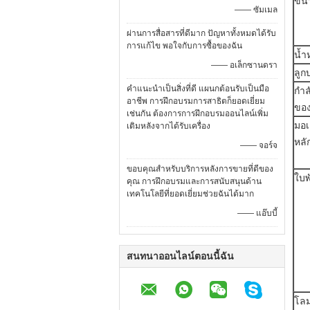
ขน
—— ซัมเมล
ผ่านการสื่อสารที่ดีมาก ปัญหาทั้งหมดได้รับ
การแก้ไข พอใจกับการซื้อของฉัน
น้ำ
—— อเล็กซานดรา
ลูก
คำแนะนำเป็นสิ่งที่ดี แผนกต้อนรับเป็นมือ
กำล
อาชีพ การฝึกอบรมการสาธิตก็ยอดเยี่ยม
ของ
เช่นกัน ต้องการการฝึกอบรมออนไลน์เพิ่ม
มอเ
เติมหลังจากได้รับเครื่อง
หลั
—— จอร์จ
ขอบคุณสำหรับบริการหลังการขายที่ดีของ
ใบพ
คุณ การฝึกอบรมและการสนับสนุนด้าน
เทคโนโลยีที่ยอดเยี่ยมช่วยฉันได้มาก
—— แอ๊บบี้
สนทนาออนไลน์ตอนนี้ฉัน
โลม