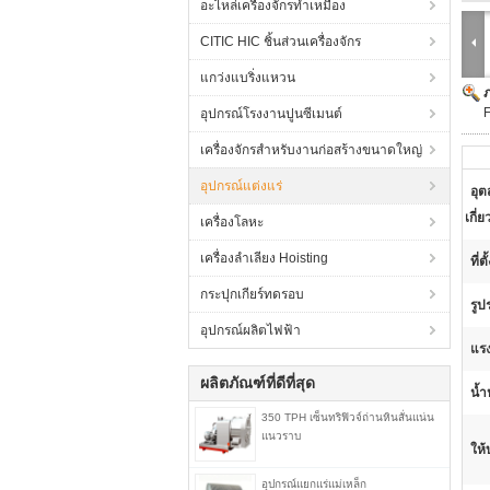
อะไหล่เครื่องจักรทำเหมือง
CITIC HIC ชิ้นส่วนเครื่องจักร
แกว่งแบริ่งแหวน
F
อุปกรณ์โรงงานปูนซีเมนต์
เครื่องจักรสำหรับงานก่อสร้างขนาดใหญ่
อุปกรณ์แต่งแร่
อุต
เกี่ย
เครื่องโลหะ
เครื่องลำเลียง Hoisting
ที่ต
กระปุกเกียร์ทดรอบ
รูป
อุปกรณ์ผลิตไฟฟ้า
แรง
ผลิตภัณฑ์ที่ดีที่สุด
น้ำ
350 TPH เซ็นทริฟิวจ์ถ่านหินสั่นแน่น
แนวราบ
ให้
อุปกรณ์แยกแร่แม่เหล็ก