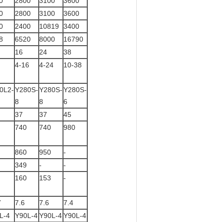
0
2800
3100
3600
0
2800
3100
3600
0
2400
10819
3400
8
6520
8000
16790
16
24
38
4-16
4-24
10-38
0L2-
Y280S-
Y280S-
Y280S-
8
8
6
37
37
45
740
740
980
860
950
-
349
-
-
160
153
-
7
7.6
7.6
7.4
L-4
Y90L-4
Y90L-4
Y90L-4