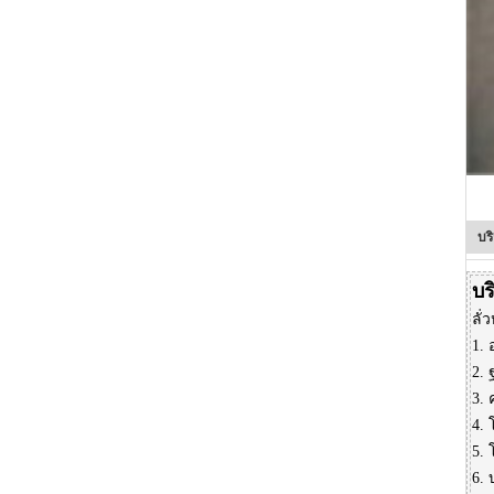
บร
บร
ลั
1.
2.
3.
4.
5. 
6. 