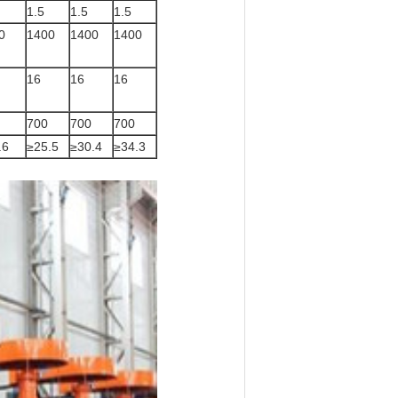
1.5
1.5
1.5
0
1400
1400
1400
16
16
16
700
700
700
.6
≥25.5
≥30.4
≥34.3