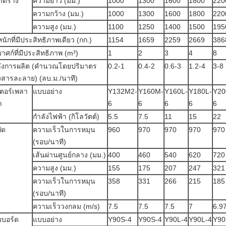
าดราง
ความยาว (มม.)
1000
1300
1600
1800
220
ความกว้าง (มม.)
1000
1300
1600
1800
220
ความสูง (มม.)
1100
1250
1400
1500
195
หนักที่มีประสิทธิภาพเดียว (กก.)
1154
1659
2259
2669
386
บาศก์ที่มีประสิทธิภาพ (m³)
1
2
3
4
8
ังการผลิต (คำนวณโดยปริมาตร
0.2-1
0.4-2
0.6-3
1.2-4
3-8
สารละลาย) (ลบ.ม./นาที)
ตอร์เพลา
แบบอย่าง
Y132M2-
Y160M-
Y160L-
Y180L-
Y20
ก
6
6
6
6
6
กำลังไฟฟ้า (กิโลวัตต์)
5.5
7.5
11
15
22
ัด
ความเร็วในการหมุน
960
970
970
970
970
(รอบ/นาที)
เส้นผ่านศูนย์กลาง (มม.)
400
460
540
620
720
ความสูง (มม.)
155
175
207
247
321
ความเร็วในการหมุน
358
331
266
215
185
(รอบ/นาที)
ความเร็ววงกลม (m/s)
7.5
7.5
7.5
7
6.9
บอร์ด
แบบอย่าง
Y90S-4
Y90S-4
Y90L-4
Y90L-4
Y90