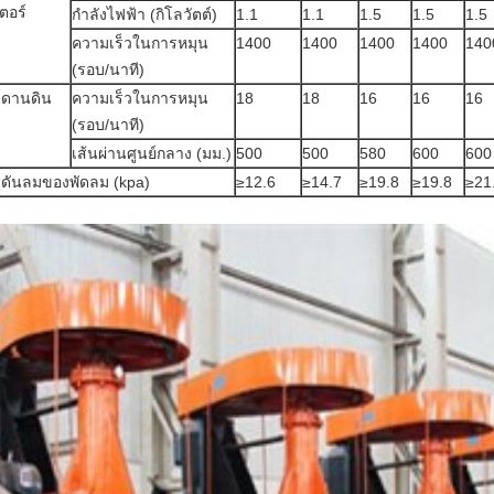
ตอร์
กำลังไฟฟ้า (กิโลวัตต์)
1.1
1.1
1.5
1.5
1.5
ความเร็วในการหมุน
1400
1400
1400
1400
140
(รอบ/นาที)
ะดานดิน
ความเร็วในการหมุน
18
18
16
16
16
(รอบ/นาที)
เส้นผ่านศูนย์กลาง (มม.)
500
500
580
600
600
ดันลมของพัดลม (kpa)
≥12.6
≥14.7
≥19.8
≥19.8
≥21