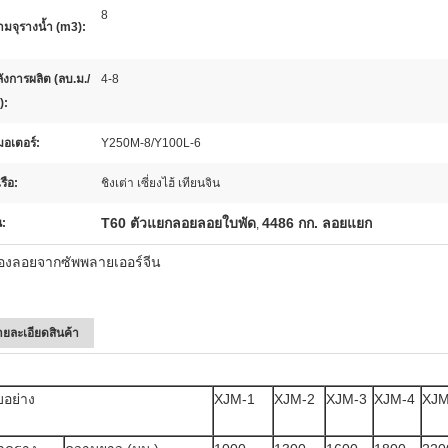
8
มจุรางน้ำ (m3):
ังการผลิต (ลบ.ม./
4-8
):
นมอเตอร์:
Y250M-8/Y100L-6
รือ:
ชิงเต่า เซี่ยงไฮ้ เทียนจิน
T60 ตัวแยกลอยลอยใบพัด
4486 กก. ลอยแยก
น:
,
ื่องลอยจากซัพพลายเออร์จีน
ายละเอียดสินค้า
อย่าง
XJM-1
XJM-2
XJM-3
XJM-4
XJM