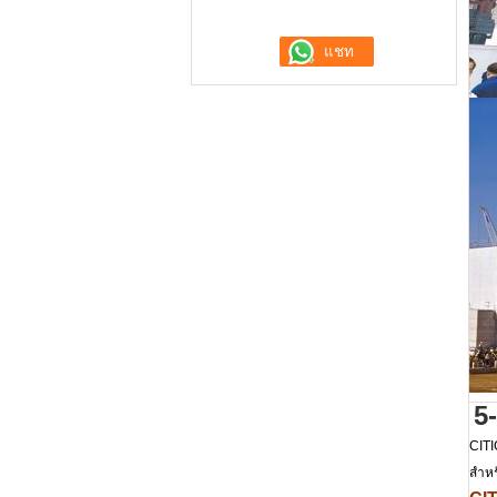
5
CITI
สำหร