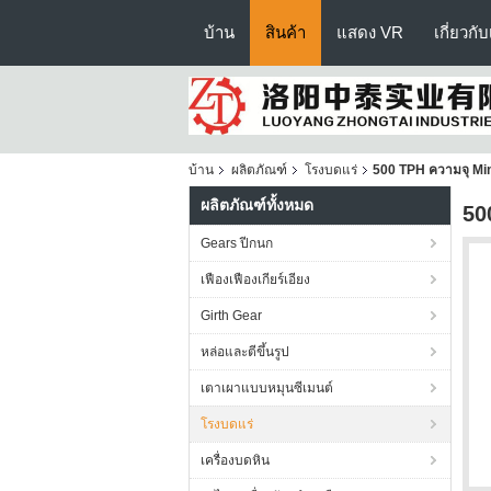
บ้าน
สินค้า
แสดง VR
เกี่ยวกั
บ้าน
ผลิตภัณฑ์
โรงบดแร่
500 TPH ความจุ Mini
ผลิตภัณฑ์ทั้งหมด
50
Gears ปีกนก
เฟืองเฟืองเกียร์เอียง
Girth Gear
หล่อและตีขึ้นรูป
เตาเผาแบบหมุนซีเมนต์
โรงบดแร่
เครื่องบดหิน