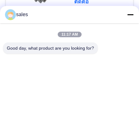
POLICY
ติดต่อ
sales
หมวดหมู่ยอดนิยม
ทั้งหมด
11:17 AM
Gears ปีกนก
เฟืองเฟืองเกียร์เอียง
Good day, what product are you looking for?
Girth Gear
หล่อและตีขึ้นรูป
เตาเผาแบบหมุน
โรงบดแร่
ซีเมนต์
อะไหล่เครื่องจักรทำ
เครื่องบดหิน
เหมือง