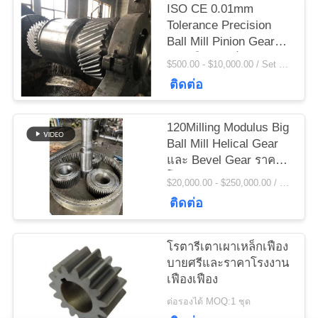
ข่าว
ISO CE 0.01mm
Tolerance Precision
Ball Mill Pinion Gear
ขอ
และเฟืองเกียร์เตาเผา
$500.00 - $10,000.00 / Set MOQ:1 ตั้ง / ชุด
แบบโรตารี่ราคาโรงงาน
ติดต่อ
ใบ
เสนอ
120Milling Modulus Big
Ball Mill Helical Gear
ราคา
และ Bevel Gear ราคา
โรงงาน
$20,000.00 - $250,000.00 / Set MOQ:1 ตั้ง / ชุด
ติดต่อ
แผนผัง
เว็บไซต์
โรตารีเตาเผาเหล็กเฟือง
บายศรีและราคาโรงงาน
เฟืองเฟือง
PRIVACY
ต่อรองได้ MOQ:1 ชุด