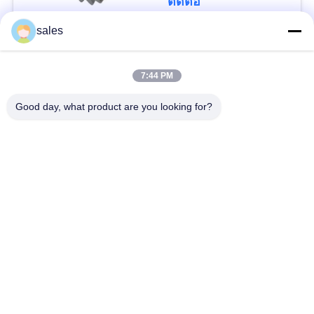
POLICY
ติดต่อ
sales
หมวดหมู่ยอดนิยม
ทั้งหมด
7:44 PM
Gears ปีกนก
เฟืองเฟืองเกียร์เอียง
Good day, what product are you looking for?
Girth Gear
หล่อและตีขึ้นรูป
เตาเผาแบบหมุน
โรงบดแร่
ซีเมนต์
อะไหล่เครื่องจักรทำ
เครื่องบดหิน
เหมือง