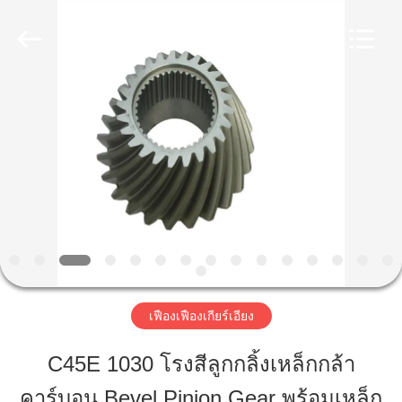
Luoyang
Zhongtai
Industries
CO.,LTD.
All
Rights
Reserved.
บ้าน
สินค้า
แสดง
VR
เฟืองเฟืองเกียร์เอียง
เกี่ยว
C45E 1030 โรงสีลูกกลิ้งเหล็กกล้า
กับ
คาร์บอน Bevel Pinion Gear พร้อมเหล็ก