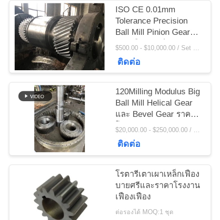
ข่าว
ISO CE 0.01mm
Tolerance Precision
Ball Mill Pinion Gear
ขอ
และเฟืองเกียร์เตาเผา
$500.00 - $10,000.00 / Set MOQ:1 ตั้ง / ชุด
แบบโรตารี่ราคาโรงงาน
ติดต่อ
ใบ
เสนอ
120Milling Modulus Big
Ball Mill Helical Gear
ราคา
และ Bevel Gear ราคา
โรงงาน
$20,000.00 - $250,000.00 / Set MOQ:1 ตั้ง / ชุด
ติดต่อ
แผนผัง
เว็บไซต์
โรตารีเตาเผาเหล็กเฟือง
บายศรีและราคาโรงงาน
เฟืองเฟือง
PRIVACY
ต่อรองได้ MOQ:1 ชุด