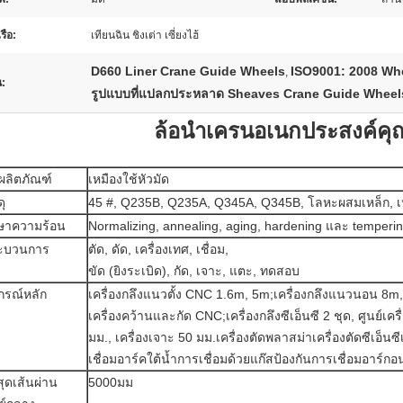
รือ:
เทียนฉิน ชิงเต่า เซี่ยงไฮ้
D660 Liner Crane Guide Wheels
ISO9001: 2008 Wh
,
น:
รูปแบบที่แปลกประหลาด Sheaves Crane Guide Wheel
ล้อนำเครนอเนกประสงค์คุ
อผลิตภัณฑ์
เหมืองใช้หัวมัด
ดุ
45 #, Q235B, Q235A, Q345A, Q345B, โลหะผสมเหล็ก, เ
กษาความร้อน
Normalizing, annealing, aging, hardening และ temperi
ะบวนการ
ตัด, ดัด, เครื่องเทศ, เชื่อม,
ขัด (ยิงระเบิด), กัด, เจาะ, แตะ, ทดสอบ
กรณ์หลัก
เครื่องกลึงแนวตั้ง CNC 1.6m, 5m;เครื่องกลึงแนวนอน 8m
เครื่องคว้านและกัด CNC;เครื่องกลึงซีเอ็นซี 2 ชุด, ศูนย์เค
มม., เครื่องเจาะ 50 มม.เครื่องตัดพลาสม่าเครื่องตัดซีเอ็นซีเ
เชื่อมอาร์คใต้น้ำการเชื่อมด้วยแก๊สป้องกันการเชื่อมอาร์ก
สุดเส้นผ่าน
5000มม