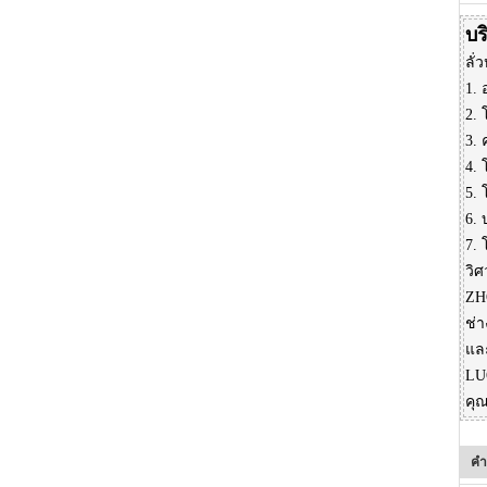
บร
ลั
1.
2.
3.
4.
5.
6. 
7.
วิ
ZH
ช่า
แล
LU
คุ
คำ