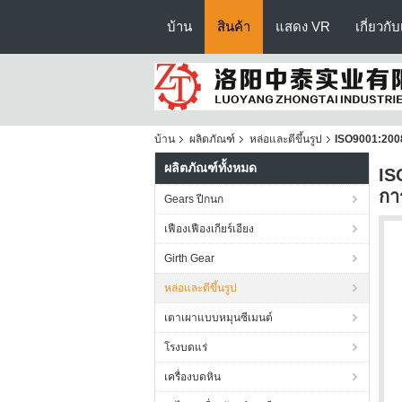
บ้าน
สินค้า
แสดง VR
เกี่ยวกั
บ้าน
ผลิตภัณฑ์
หล่อและตีขึ้นรูป
ISO9001:2008
ผลิตภัณฑ์ทั้งหมด
IS
การ
Gears ปีกนก
เฟืองเฟืองเกียร์เอียง
Girth Gear
หล่อและตีขึ้นรูป
เตาเผาแบบหมุนซีเมนต์
โรงบดแร่
เครื่องบดหิน