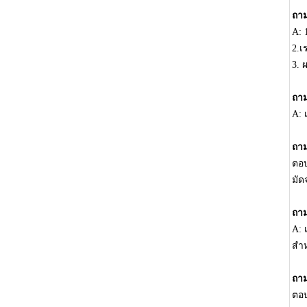
ถาม
A: 
2.เ
3. 
ถาม
A: 
ถาม
ตอบ
มัด
ถาม
A: 
สำห
ถาม
ตอบ