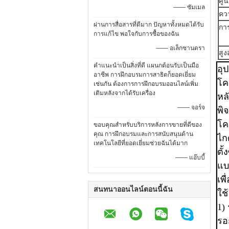
ศูน
—— ซัมเมล
คว
ผ่านการสื่อสารที่ดีมาก ปัญหาทั้งหมดได้รับ
กา
การแก้ไข พอใจกับการซื้อของฉัน
—— อเล็กซานดรา
สูง
คำแนะนำเป็นสิ่งที่ดี แผนกต้อนรับเป็นมือ
อุ
อาชีพ การฝึกอบรมการสาธิตก็ยอดเยี่ยม
โค
เช่นกัน ต้องการการฝึกอบรมออนไลน์เพิ่ม
เติมหลังจากได้รับเครื่อง
หล
—— จอร์จ
พิ
โค
ขอบคุณสำหรับบริการหลังการขายที่ดีของ
คุณ การฝึกอบรมและการสนับสนุนด้าน
ไก
เทคโนโลยีที่ยอดเยี่ยมช่วยฉันได้มาก
ตั
—— แอ๊บบี้
แบ
เพ
สนทนาออนไลน์ตอนนี้ฉัน
ใช
1)
รอ