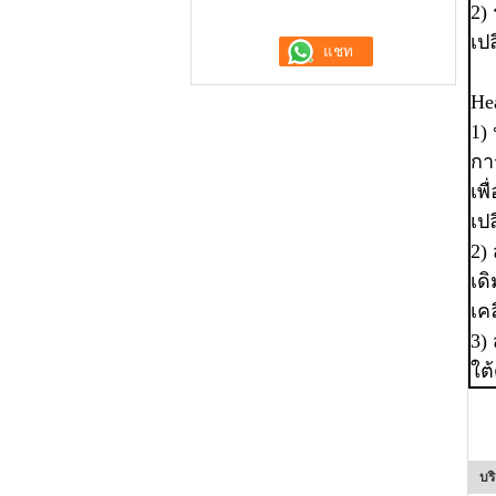
2)
เป
He
1)
กา
เพ
เปล
2)
เด
เคล
3)
ใต้
บร