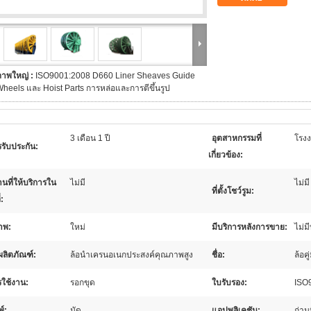
ภาพใหญ่ :
ISO9001:2008 D660 Liner Sheaves Guide
heels และ Hoist Parts การหล่อและการตีขึ้นรูป
3 เดือน 1 ปี
อุตสาหกรรมที่
โรงง
รับประกัน:
เกี่ยวข้อง:
นที่ให้บริการใน
ไม่มี
ไม่มี
ที่ตั้งโชว์รูม:
่:
าพ:
ใหม่
มีบริการหลังการขาย:
ไม่ม
อผลิตภัณฑ์:
ล้อนำเครนอเนกประสงค์คุณภาพสูง
ชื่อ:
ล้อค
ใช้งาน:
รอกขุด
ใบรับรอง:
ISO
พ์:
มัด
แอปพลิเคชัน:
ถ่าน