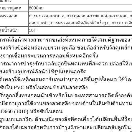
ย์กลาง
ามยาวสูงสุด
8000มม
รตรวจสอบ
การตรวจสอบขนาด, การทดสอบสภาพแวดล้อมภายนอก, ก
สอบขาเข้า, การตรวจสอบผลิตภัณฑ์สำเร็จรูป, การตรวจจั
สุดน้ำหนัก
10T
ปกรณ์ล้อนำทางสามารถขนส่งทั้งหมดภายใต้สมมติฐานของวง
รงสร้างข้อต่อหล่อแบบรวม ดุมล้อ ขอบล้อสำหรับวัสดุเหล็กหล
ังจากเชื่อมกระบวนการหลอมทั้งหมดอีกครั้ง
จารณาการบำรุงรักษาตลับลูกปืนทดแทนที่สะดวก ปล่อยให้เปลี
รงสร้างอุปกรณ์ล้อนำใช้รูปแบบนอกรีต
ด์เพลาใช้เหล็กผสมคาร์บอนปานกลางตีขึ้นรูปทั้งหมด ใช้โ
้งซับใน PVC หรือไนล่อน ป้องกันลวดสลิง
ริ่งลูกกลิ้งทรงกลมนำเข้าหรือในประเทศสามารถติดตั้งองค์
ื่อยืดอายุการใช้งานของลวดสลิง ขอบด้านในลิ่มซับต้านท
้ D660 (1010) หรือซับไนลอน
 รูปแบบนอกรีต: ด้านหนึ่งของล้อที่คดเคี้ยวได้เปลี่ยนพื้นที่
กออกได้เฉพาะสำหรับการบำรุงรักษาและเปลี่ยนตลับลูกปืน