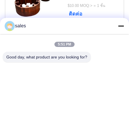
POLICY
$10.00 MOQ:> = 1 ชิ้น
ติดต่อ
sales
หมวดหมู่ยอดนิยม
ทั้งหมด
5:51 PM
Gears ปีกนก
เฟืองเฟืองเกียร์เอียง
Good day, what product are you looking for?
Girth Gear
หล่อและตีขึ้นรูป
เตาเผาแบบหมุน
โรงบดแร่
ซีเมนต์
อะไหล่เครื่องจักรทำ
เครื่องบดหิน
เหมือง