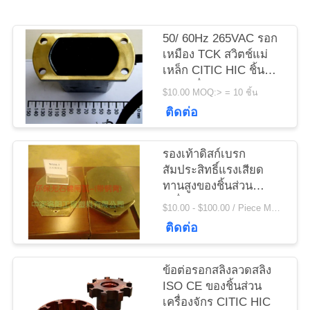
ข่าว
50/ 60Hz 265VAC รอก
เหมือง TCK สวิตช์แม่
ขอ
เหล็ก CITIC HIC ชิ้น
ส่วนเครื่องจักร
ใบ
$10.00 MOQ:> = 10 ชิ้น
ติดต่อ
เสนอ
ราคา
รองเท้าดิสก์เบรก
สัมประสิทธิ์แรงเสียด
ทานสูงของชิ้นส่วน
เครื่องจักร Citic Hic
แผนผัง
$10.00 - $100.00 / Piece MOQ:1 ชิ้น / ชิ้น
สำหรับรอกกว้าน
ติดต่อ
เว็บไซต์
ข้อต่อรอกสลิงลวดสลิง
PRIVACY
ISO CE ของชิ้นส่วน
เครื่องจักร CITIC HIC