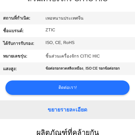
เรา
สถานที่กำเนิด:
เหอหนานประเทศจีน
ทัวร์
ZTIC
ชื่อแบรนด์:
โรงงาน
ISO, CE, RoHS
ได้รับการรับรอง:
หมายเลขรุ่น:
ชิ้นส่วนเครื่องจักร CITIC HIC
ควบคุม
,
แสงสูง:
ข้อต่อรอกลวดสลิงเหมือง
ISO CE รอกข้อต่อรอก
คุณภาพ
ติดต่อเรา!
ติดต่อ
ขยายรายละเอียด
เรา
ผลิตภัณฑ์ที่คล้ายกัน