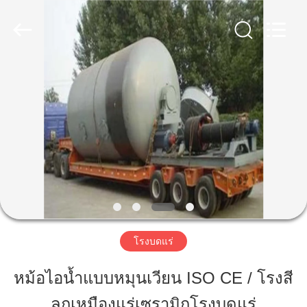
Luoyang
Zhongtai
Industries
CO.,LTD.
All
Rights
Reserved.
บ้าน
สินค้า
แสดง
VR
โรงบดแร่
เกี่ยว
หม้อไอน้ำแบบหมุนเวียน ISO CE / โรงสี
กับ
ลูกเหมืองแร่เซรามิกโรงบดแร่