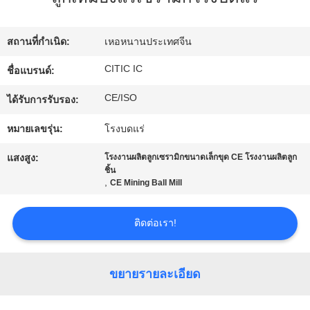
เรา
สถานที่กำเนิด:
เหอหนานประเทศจีน
ทัวร์
CITIC IC
ชื่อแบรนด์:
โรงงาน
CE/ISO
ได้รับการรับรอง:
หมายเลขรุ่น:
โรงบดแร่
ควบคุม
แสงสูง:
โรงงานผลิตลูกเซรามิกขนาดเล็กขุด CE โรงงานผลิตลูก
ชิ้น
คุณภาพ
,
CE Mining Ball Mill
ติดต่อเรา!
ติดต่อ
เรา
ขยายรายละเอียด