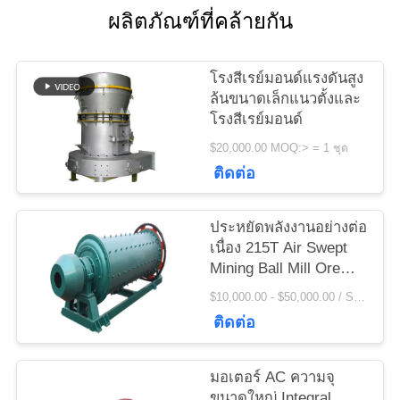
ข่าว
ผลิตภัณฑ์ที่คล้ายกัน
ขอ
โรงสีเรย์มอนด์แรงดันสูง
ล้นขนาดเล็กแนวตั้งและ
ใบ
โรงสีเรย์มอนด์
$20,000.00 MOQ:> = 1 ชุด
เสนอ
ติดต่อ
ราคา
ประหยัดพลังงานอย่างต่อ
เนื่อง 215T Air Swept
แผนผัง
Mining Ball Mill Ore
Grinding Mill
$10,000.00 - $50,000.00 / Set MOQ:1 ตั้ง / ชุด
เว็บไซต์
ติดต่อ
PRIVACY
มอเตอร์ AC ความจุ
ขนาดใหญ่ Integral