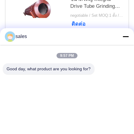
POLICY
Drive Tube Grinding
Mill และ Cement Ball
negotiable / Set MOQ:1 ตั้ง / ชุด
Mill
ติดต่อ
sales
หมวดหมู่ยอดนิยม
ทั้งหมด
9:57 PM
Gears ปีกนก
เฟืองเฟืองเกียร์เอียง
Good day, what product are you looking for?
Girth Gear
หล่อและตีขึ้นรูป
เตาเผาแบบหมุน
โรงบดแร่
ซีเมนต์
อะไหล่เครื่องจักรทำ
เครื่องบดหิน