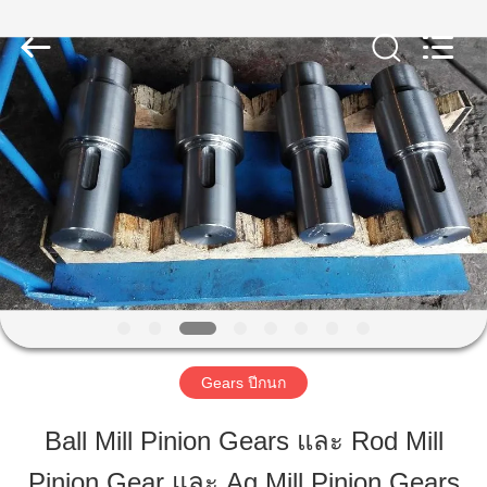
Luoyang
Zhongtai
Industries
CO.,LTD.
All
Rights
Reserved.
บ้าน
สินค้า
แสดง
VR
Gears ปีกนก
เกี่ยว
Ball Mill Pinion Gears และ Rod Mill
กับ
Pinion Gear และ Ag Mill Pinion Gears