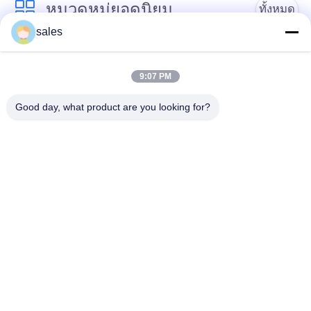
POLICY
หมวดหมู่ยอดนิยม
ทั้งหมด
sales
Gears ปีกนก
เฟืองเฟืองเกียร์เอียง
9:07 PM
Girth Gear
หล่อและตีขึ้นรูป
Good day, what product are you looking for?
เตาเผาแบบหมุน
โรงบดแร่
ซีเมนต์
อะไหล่เครื่องจักรทำ
เครื่องบดหิน
เหมือง
สมัครสมาชิก