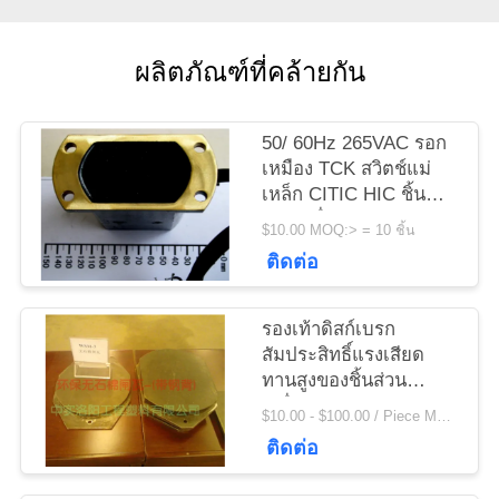
ข่าว
ผลิตภัณฑ์ที่คล้ายกัน
ขอ
ใบ
50/ 60Hz 265VAC รอก
เหมือง TCK สวิตช์แม่
เสนอ
เหล็ก CITIC HIC ชิ้น
ส่วนเครื่องจักร
$10.00 MOQ:> = 10 ชิ้น
ราคา
ติดต่อ
แผนผัง
รองเท้าดิสก์เบรก
สัมประสิทธิ์แรงเสียด
เว็บไซต์
ทานสูงของชิ้นส่วน
เครื่องจักร Citic Hic
$10.00 - $100.00 / Piece MOQ:1 ชิ้น / ชิ้น
สำหรับรอกกว้าน
ติดต่อ
PRIVACY