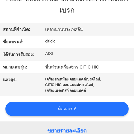
เรา
เบรก
ทัวร์
สถานที่กำเนิด:
เหอหนานประเทศจีน
โรงงาน
citicic
ชื่อแบรนด์:
AISI
ได้รับการรับรอง:
ควบคุม
หมายเลขรุ่น:
ชิ้นส่วนเครื่องจักร CITIC HIC
คุณภาพ
,
แสงสูง:
เครื่องยกเหมือง คอมแพคต์เบรคไลน์
,
CITIC HIC คอมแพคต์เบรคไลน์
เครื่องเบรกดิสก์ คอมแพคต์
ติดต่อ
ติดต่อเรา!
เรา
ขยายรายละเอียด