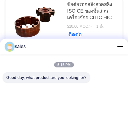
POLICY
ข้อต่อรอกสลิงลวดสลิง
ISO CE ของชิ้นส่วน
เครื่องจักร CITIC HIC
$10.00 MOQ:> = 1 ชิ้น
ติดต่อ
sales
หมวดหมู่ยอดนิยม
ทั้งหมด
5:15 PM
Gears ปีกนก
เฟืองเฟืองเกียร์เอียง
Good day, what product are you looking for?
Girth Gear
หล่อและตีขึ้นรูป
เตาเผาแบบหมุน
โรงบดแร่
ซีเมนต์