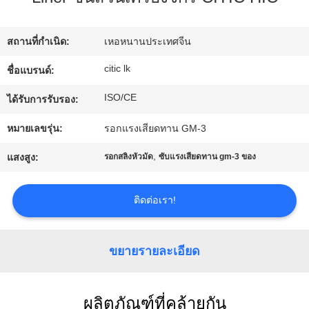
เรา
สถานที่กำเนิด:
เหอหนานประเทศจีน
ทัวร์
citic lk
ชื่อแบรนด์:
โรงงาน
ISO/CE
ได้รับการรับรอง:
หมายเลขรุ่น:
รอกแรงเสียดทาน GM-3
ควบคุม
,
แสงสูง:
รอกสลิงหัวมัด
ซับแรงเสียดทาน gm-3 ของ
คุณภาพ
ติดต่อเรา!
ติดต่อ
ขยายรายละเอียด
เรา
ผลิตภัณฑ์ที่คล้ายกัน