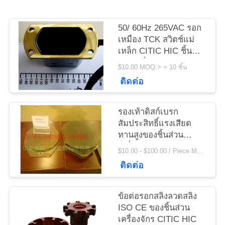
ข่าว
50/ 60Hz 265VAC รอก
เหมือง TCK สวิตช์แม่
ขอ
เหล็ก CITIC HIC ชิ้น
ส่วนเครื่องจักร
ใบ
$10.00 MOQ:> = 10 ชิ้น
ติดต่อ
เสนอ
ราคา
รองเท้าดิสก์เบรก
สัมประสิทธิ์แรงเสียด
ทานสูงของชิ้นส่วน
เครื่องจักร Citic Hic
แผนผัง
$10.00 - $100.00 / Piece MOQ:1 ชิ้น / ชิ้น
สำหรับรอกกว้าน
ติดต่อ
เว็บไซต์
ข้อต่อรอกสลิงลวดสลิง
PRIVACY
ISO CE ของชิ้นส่วน
เครื่องจักร CITIC HIC