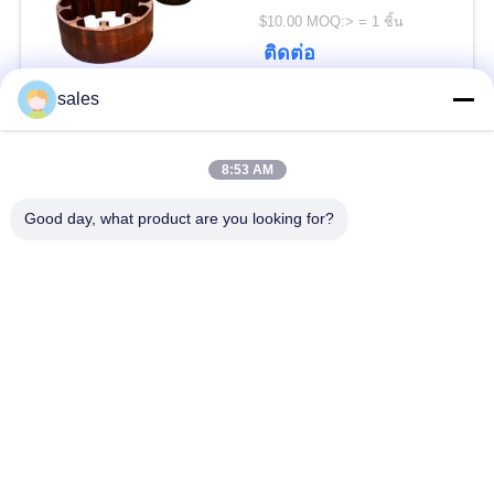
POLICY
$10.00 MOQ:> = 1 ชิ้น
ติดต่อ
sales
หมวดหมู่ยอดนิยม
ทั้งหมด
8:53 AM
Gears ปีกนก
เฟืองเฟืองเกียร์เอียง
Good day, what product are you looking for?
Girth Gear
หล่อและตีขึ้นรูป
เตาเผาแบบหมุน
โรงบดแร่
ซีเมนต์
อะไหล่เครื่องจักรทำ
เครื่องบดหิน
เหมือง