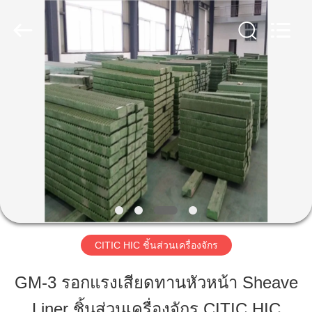
Luoyang
Zhongtai
Industries
CO.,LTD.
All
Rights
Reserved.
บ้าน
สินค้า
แสดง
VR
CITIC HIC ชิ้นส่วนเครื่องจักร
เกี่ยว
GM-3 รอกแรงเสียดทานหัวหน้า Sheave
กับ
Liner ชิ้นส่วนเครื่องจักร CITIC HIC