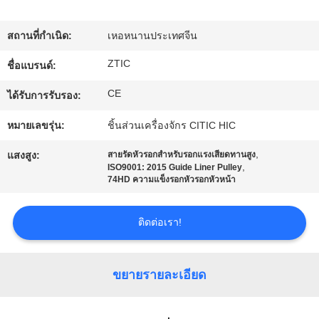
เรา
สถานที่กำเนิด:
เหอหนานประเทศจีน
ทัวร์
ZTIC
ชื่อแบรนด์:
โรงงาน
CE
ได้รับการรับรอง:
หมายเลขรุ่น:
ชิ้นส่วนเครื่องจักร CITIC HIC
ควบคุม
,
แสงสูง:
สายรัดหัวรอกสำหรับรอกแรงเสียดทานสูง
,
ISO9001: 2015 Guide Liner Pulley
คุณภาพ
74HD ความแข็งรอกหัวรอกหัวหน้า
ติดต่อเรา!
ติดต่อ
เรา
ขยายรายละเอียด