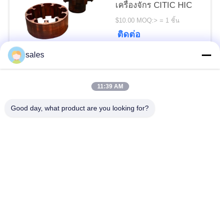
POLICY
เครื่องจักร CITIC HIC
$10.00 MOQ:> = 1 ชิ้น
ติดต่อ
sales
หมวดหมู่ยอดนิยม
ทั้งหมด
11:39 AM
Gears ปีกนก
เฟืองเฟืองเกียร์เอียง
Good day, what product are you looking for?
Girth Gear
หล่อและตีขึ้นรูป
เตาเผาแบบหมุน
โรงบดแร่
ซีเมนต์
อะไหล่เครื่องจักรทำ
เครื่องบดหิน
เหมือง