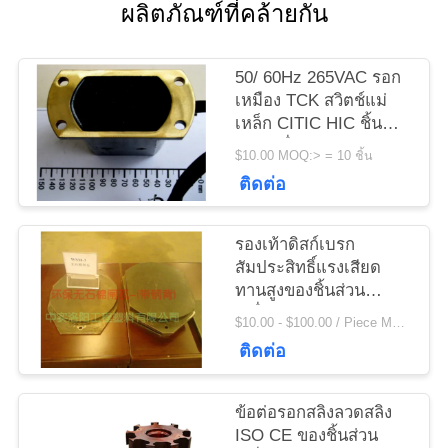
ข่าว
ผลิตภัณฑ์ที่คล้ายกัน
50/ 60Hz 265VAC รอก
ขอ
เหมือง TCK สวิตช์แม่
เหล็ก CITIC HIC ชิ้น
ใบ
ส่วนเครื่องจักร
$10.00 MOQ:> = 10 ชิ้น
เสนอ
ติดต่อ
ราคา
รองเท้าดิสก์เบรก
สัมประสิทธิ์แรงเสียด
ทานสูงของชิ้นส่วน
แผนผัง
เครื่องจักร Citic Hic
$10.00 - $100.00 / Piece MOQ:1 ชิ้น / ชิ้น
สำหรับรอกกว้าน
เว็บไซต์
ติดต่อ
PRIVACY
ข้อต่อรอกสลิงลวดสลิง
ISO CE ของชิ้นส่วน