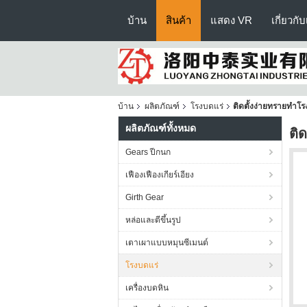
บ้าน
สินค้า
แสดง VR
เกี่ยวกั
บ้าน
ผลิตภัณฑ์
โรงบดแร่
ติดตั้งง่ายทรายทำโร
ผลิตภัณฑ์ทั้งหมด
ติ
Gears ปีกนก
เฟืองเฟืองเกียร์เอียง
Girth Gear
หล่อและตีขึ้นรูป
เตาเผาแบบหมุนซีเมนต์
โรงบดแร่
เครื่องบดหิน