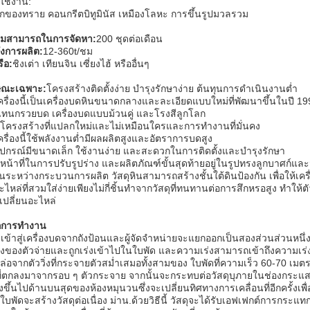
ใช้งาน:
กของทราย คอนกรีตบิทูมินัส เหมืองโลหะ การขึ้นรูปมวลรวม
มสามารถในการจัดหา:
200 ชุดต่อเดือน
ังการผลิต:
12-360t/ชม
รือ:
ชิงเต่า เทียนจิน เซี่ยงไฮ้ หรืออื่นๆ
ษณะเฉพาะ:
โครงสร้างติดตั้งง่าย บำรุงรักษาง่าย ต้นทุนการดำเนินงานต่ำ
เครื่องนี้เป็นเครื่องบดหินขนาดกลางและละเอียดแบบใหม่ที่พัฒนาขึ้นในปี 1990
ทนกรวยบด เครื่องบดแบบม้วนคู่ และโรงสีลูกโลก
มีโครงสร้างที่แปลกใหม่และไม่เหมือนใครและการทำงานที่มั่นคง
เครื่องนี้ใช้พลังงานต่ำมีผลผลิตสูงและอัตราการบดสูง
อุปกรณ์มีขนาดเล็ก ใช้งานง่าย และสะดวกในการติดตั้งและบำรุงรักษา
มีหน้าที่ในการปรับรูปร่าง และผลิตภัณฑ์ขั้นสุดท้ายอยู่ในรูปทรงลูกบาศ
ในระหว่างกระบวนการผลิต วัสดุหินสามารถสร้างชั้นใต้ดินป้องกัน เพื่อให้
อะไหล่ที่สวมใส่ง่ายเพียงไม่กี่ชิ้นทำจากวัสดุที่ทนทานต่อการสึกหรอสูง ทำให
เปลี่ยนอะไหล่
กการทำงาน
ดุเข้าสู่เครื่องบดจากถังป้อนและผู้จัดจำหน่ายจะแยกออกเป็นสองส่วนส่วนหนึ
งของตัวจ่ายและถูกเร่งเข้าไปในใบพัด และความเร่งสามารถเข้าถึงความเร่งข
ล่อจากตัววิ่งที่กระจายตัวสม่ำเสมอทั้งสามของ ใบพัดที่ความเร็ว 60-70 เม
นที่ตกลงมาจากรอบ ๆ ตัวกระจาย จากนั้นจะกระทบต่อวัสดุบุภายในช่องกระแ
งขึ้นไปด้านบนสุดของห้องหมุนวนซึ่งจะเปลี่ยนทิศทางการเคลื่อนที่อีกครั้งเพื่อใ
ใบพัดจะสร้างวัสดุต่อเนื่อง ม่าน.ด้วยวิธีนี้ วัสดุจะได้รับเอฟเฟกต์การกระแ