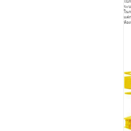
ไปภ
ระบ
ในก
แค่
ห้อ