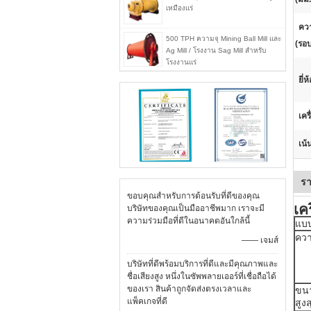
เหมืองแร่
คว
500 TPH ความจุ Mining Ball Mill และ
(รอบ
Ag Mill / โรงงาน Sag Mill สำหรับ
โรงงานแร่
ยี่ห
เคร
เน้
รา
ขอบคุณสำหรับการต้อนรับที่ดีของคุณ
เค
บริษัทของคุณเป็นมืออาชีพมาก เราจะมี
ความร่วมมือที่ดีในอนาคตอันใกล้นี้
แบบ
ควา
—— เจมส์
บริษัทที่ดีพร้อมบริการที่ดีและมีคุณภาพและ
ชื่อเสียงสูง หนึ่งในซัพพลายเออร์ที่เชื่อถือได้
ของเรา สินค้าถูกจัดส่งตรงเวลาและ
ขน
แพ็คเกจที่ดี
สูง