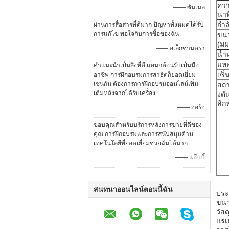
ควา
—— ซัมเมล
นาท
กำล
ผ่านการสื่อสารที่ดีมาก ปัญหาทั้งหมดได้รับ
การแก้ไข พอใจกับการซื้อของฉัน
ขนา
(มม
—— อเล็กซานดรา
น้ำห
แหล
คำแนะนำเป็นสิ่งที่ดี แผนกต้อนรับเป็นมือ
เซ็
อาชีพ การฝึกอบรมการสาธิตก็ยอดเยี่ยม
เช่นกัน ต้องการการฝึกอบรมออนไลน์เพิ่ม
สถา
เติมหลังจากได้รับเครื่อง
งดั
ลิกห
—— จอร์จ
ขอบคุณสำหรับบริการหลังการขายที่ดีของ
คุณ การฝึกอบรมและการสนับสนุนด้าน
เทคโนโลยีที่ยอดเยี่ยมช่วยฉันได้มาก
—— แอ๊บบี้
สนทนาออนไลน์ตอนนี้ฉัน
ประ
ขนา
วัสด
แร่