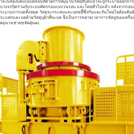
ายในห้องบดแบบเคลื่อนที่ด้วยการหมุนวนวัสดุที่บดแล้วจะถูกระบายออกจา
บวงจรปิดร่วมกับระบบคัดกรองแบบวนรอบ และโดยทั่วไปแล้ว หลังจากรอบสามค
ระบวนการบดทั้งหมด วัสดุจะกระทบและบดขยี้ซึ่งกันและกันโดยไม่ต้องสัมผั
กระแทกและบดด้วยวัสดุบุผิวที่จะบด จึงเป็นการขยายเวลาการขัดถูของเค
งหมุนวนช่วยขจัดฝุ่นผง