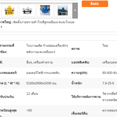
ติดต่อ
ภาพใหญ่ :
ติดตั้งง่ายทรายทำโรงสีลูกเหมืองแร่และโรงบด
ร่
สาหกรรมที่
โรงงานผลิต ร้านซ่อมเครื่องจักร
ใหม่
สภาพ:
วข้อง:
พลังงานและเหมืองแร่
พ์:
อื่นๆ, เครื่องทำทราย
แอปพลิเคชัน:
เครื่องบด
เภทมอเตอร์:
มอเตอร์ไฟฟ้ากระแสสลับ
ความจุ(t/h):
60-600 ตัน
ด (L * W * H):
5100x2690x3200 มม.
น้ำหนัก:
7.8-25.6
12 เดือน
วิศวกรที่พ
รับประกัน:
ให้บริการหลังการขาย:
ทางเทคนิค
ดป้อนสูงสุด
<50
ตรวจสอบขอ
เซ็นเซอร์สั่น:
):