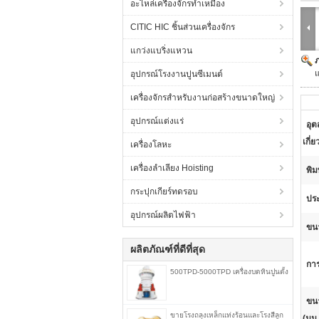
อะไหล่เครื่องจักรทำเหมือง
CITIC HIC ชิ้นส่วนเครื่องจักร
แกว่งแบริ่งแหวน
แ
อุปกรณ์โรงงานปูนซีเมนต์
เครื่องจักรสำหรับงานก่อสร้างขนาดใหญ่
อุปกรณ์แต่งแร่
อุต
เกี่ย
เครื่องโลหะ
เครื่องลำเลียง Hoisting
พิม
กระปุกเกียร์ทดรอบ
ประ
อุปกรณ์ผลิตไฟฟ้า
ขนา
ผลิตภัณฑ์ที่ดีที่สุด
การ
500TPD-5000TPD เครื่องบดหินปูนตั้ง
ขนา
ขายโรงถลุงเหล็กแท่งร้อนและโรงสีลูก
(มม.