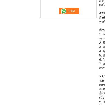
การ
กลไ
ควา
กำล
ท่าเ
ลัก
1. 
ทดแ
2. 
3. 
4. 
5. 
6. 
7. 
การ
หลั
วัส
กลา
จะห
อื่
เฉีย
ของ