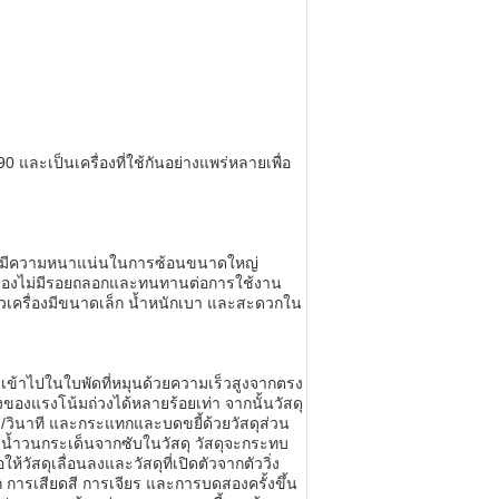
 และเป็นเครื่องที่ใช้กันอย่างแพร่หลายเพื่อ
ก์และมีความหนาแน่นในการซ้อนขนาดใหญ่
เครื่องไม่มีรอยถลอกและทนทานต่อการใช้งาน
้ตัวเครื่องมีขนาดเล็ก น้ำหนักเบา และสะดวกใน
่งเข้าไปในใบพัดที่หมุนด้วยความเร็วสูงจากตรง
องแรงโน้มถ่วงได้หลายร้อยเท่า จากนั้นวัสดุ
ตร/วินาที และกระแทกและบดขยี้ด้วยวัสดุส่วน
สน้ำวนกระเด็นจากซับในวัสดุ วัสดุจะกระทบ
ห้วัสดุเลื่อนลงและวัสดุที่เปิดตัวจากตัววิ่ง
ทก การเสียดสี การเจียร และการบดสองครั้งขึ้น