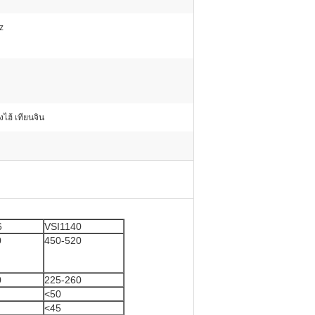
z
ยงไฮ้ เทียนจิน
6
VSI1140
0
450-520
0
225-260
<50
<45