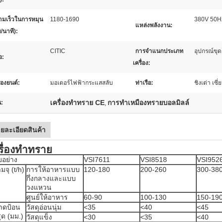
ามเร็วในการหมุน
1180-1690
380V 50H
แหล่งพลังงาน:
/นาที):
CITIC
การจำแนกประเภท
อุปกรณ์ขุด
้อ:
เครื่อง:
ื่องยนต์:
มอเตอร์ไฟฟ้ากระแสสลับ
ท่าเรือ:
ชิงเต่า เซี่
เครื่องทำทราย CE
การทำเหมืองทรายบอลมิลล์
น:
,
ยละเอียดสินค้า
รื่องทำทราย
อย่าง
VSI7611
VSI8518
VSI952
มจุ (t/h)
การให้อาหารแบบ
120-180
200-260
300-38
กึ่งกลางและแบบ
วงแหวน
ศูนย์ให้อาหาร
60-90
100-130
150-19
าดป้อน
วัสดุอ่อนนุ่ม
<35
<40
<45
สุด (มม.)
วัสดุแข็ง
<30
<35
<40