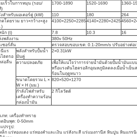
มเร็วในการหมุน (รอบ/
1700-1890
1520-1690
1360-1
ี)
ังสำหรับมอเตอร์คู่ (kW)
110
180
264
ดโดยรวม ยาว×กว้าง×สูง
4100×2250×2285
4140×2280×2425
4560×2
.)
นัก (t)
7.8
10.3
16
่งพลังงาน
380v 50Hz
นเซอร์สั่น
ตรวจสอบขอบเขต: 0.1-20mm/s ปรับอย่างต่อเน
นีแร
พลังสำหรับปั้มน้ำ
2×0.31kW
นไฮดรอ
มันคู่
ล่อลื่น
ความปลอดภัย
เพื่อให้แน่ใจว่าการจ่ายน้ำมันด้วยปั้มน้ำมันแบ
หรือแรงดันไฮดรอลิกอุณหภูมิลดลงเมื่อน้ำเย็
ร้อนในฤดูหนาว
ขนาดโดยรวม L ×
820×520×1270
W × H (มม.)
กำลังไฟสำหรับ
2 กิโลวัตต์
เครื่องทำความร้อน
กล่องน้ำมัน
เภท: เครื่องทำทราย
ดอินพุต: 0-50mm
ุแปรรูป:
เหล็ก แร่ทองแดง แร่ทองคำและเงิน แร่สังกะสี แร่แมงกานีส หินปูน หินแกรน