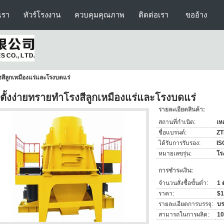
บเรา
ทัวร์โรงงาน
ควบคุมคุณภาพ
ติดต่อเรา
ขออ้าง
งสีลูกเหมืองแร่และโรงบดแร่
ดตั้งง่ายทรายทำโรงสีลูกเหมืองแร่และโรงบดแร่
รายละเอียดสินค้า:
สถานที่กำเนิด:
เห
ชื่อแบรนด์:
ZT
ได้รับการรับรอง:
IS
หมายเลขรุ่น:
โร
การชำระเงิน:
จำนวนสั่งซื้อขั้นต่ำ:
1 ต
ราคา:
$1
รายละเอียดการบรรจุ:
บร
สามารถในการผลิต:
100