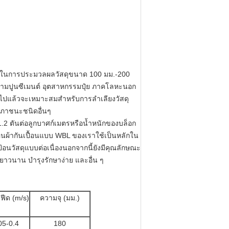
่จะใช้ในการประมวลผลวัสดุขนาด 100 มม.-200
ามปูนซีเมนต์ อุตสาหกรรมปุ๋ย ภาคโลหะนอก
วไปแล้วจะเหมาะสมสำหรับการลำเลียงวัสดุ
ละภาชนะชนิดอื่นๆ
2 ตันต่อลูกบาศก์เมตรหรือน้ำหนักของบล็อก
้อนผ้ากันเปื้อนแบบ WBL ของเราใช้เป็นหลักใน
้อนวัสดุแบบต่อเนื่องนอกจากนี้ยังมีคุณลักษณะ
ยาวนาน บำรุงรักษาง่าย และอื่น ๆ
ีด (m/s)
ความจุ (มม.)
05-0.4
180