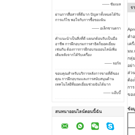
—— ซัมเมล
รา
ผ่านการสื่อสารที่ดีมาก ปัญหาทั้งหมดได้รับ
การแก้ไข พอใจกับการซื้อของฉัน
—— อเล็กซานดรา
Apr
คำอ
คำแนะนำเป็นสิ่งที่ดี แผนกต้อนรับเป็นมือ
เคร
อาชีพ การฝึกอบรมการสาธิตก็ยอดเยี่ยม
เช่นกัน ต้องการการฝึกอบรมออนไลน์เพิ่ม
มม.
เติมหลังจากได้รับเครื่อง
กลุ
—— จอร์จ
อย่
ส่ว
ขอบคุณสำหรับบริการหลังการขายที่ดีของ
คุณ การฝึกอบรมและการสนับสนุนด้าน
ต้อ
เทคโนโลยีที่ยอดเยี่ยมช่วยฉันได้มาก
การ
—— แอ๊บบี้
ของ
ข้อ
สนทนาออนไลน์ตอนนี้ฉัน