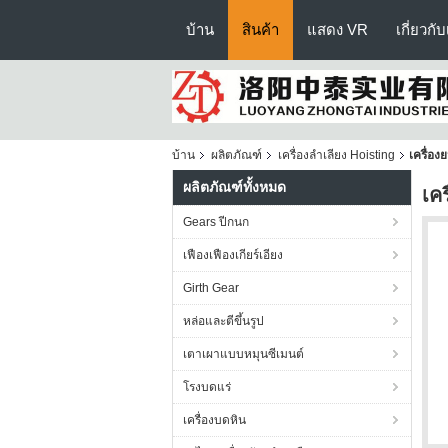
บ้าน
สินค้า
แสดง VR
เกี่ยวกั
บ้าน
ผลิตภัณฑ์
เครื่องลำเลียง Hoisting
เครื่อง
ผลิตภัณฑ์ทั้งหมด
เค
Gears ปีกนก
เฟืองเฟืองเกียร์เอียง
Girth Gear
หล่อและตีขึ้นรูป
เตาเผาแบบหมุนซีเมนต์
โรงบดแร่
เครื่องบดหิน