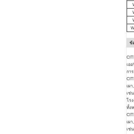
W
ข้
CIT
เออ
การ
CIT
เผา
เช่
โรง
ทั้
CIT
เผา
เช่