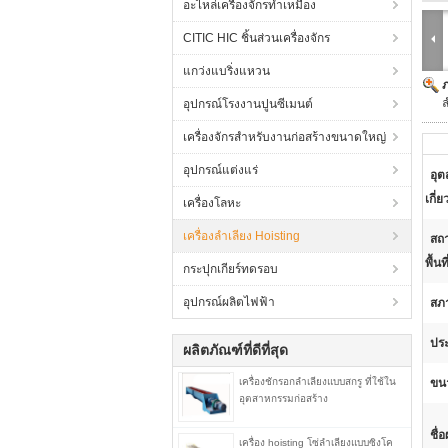
อะไหล่เครื่องจักรทำเหมือง
CITIC HIC ชิ้นส่วนเครื่องจักร
แกว่งแบริ่งแหวน
ล
อุปกรณ์โรงงานปูนซีเมนต์
เครื่องจักรสำหรับงานก่อสร้างขนาดใหญ่
อุปกรณ์แต่งแร่
อุต
เกี่ย
เครื่องโลหะ
เครื่องลำเลียง Hoisting
สถา
พื้นที
กระปุกเกียร์ทดรอบ
อุปกรณ์ผลิตไฟฟ้า
สภ
ปร
ผลิตภัณฑ์ที่ดีที่สุด
เครื่องชักรอกลำเลียงแบบสกรู ที่ใช้ใน
ขนา
อุตสาหกรรมก่อสร้าง
ชื่
เครื่อง hoisting โซ่ลำเลียงแบบซิงโค