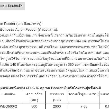
ยละเอียดสินค้า
on Feeder (ถาดป้อนอาหาร)
ธิบายของ Apron Feeder (ตัวป้อนจาน):
ื่องป้อนผ้ากันเปื้อนของเรา ซึ่งบางครั้งเรียกว่าเครื่องป้อนจาน ส่วนใหญ
และมีการใช้กันอย่างแพร่หลายสำหรับการขุด การขนส่ง และการผลิตในสน
่มเหล็ก เหมือง อุตสาหกรรมเคมี ภาคโลหะ อุตสาหกรรมกระดาษ ฯลฯ โดยทั่
างต่อเนื่องในทิศทางแนวนอนและเอียงสำหรับ เครื่องวิ่ง ไซโล ฮอปเปอร์ แ
นใหญ่จะใช้ในการประมวลผลวัสดุจำนวนมากที่มีความหนาแน่นรวมไม่เกิน 1.
งไม่เกิน 140 กิโลกรัมและอุณหภูมิไม่ควรสูงกว่า 350 องศาเซลเซียสเครื่องป
ลำเลียงวัสดุจำนวนมาก ซึ่งได้เปลี่ยนการป้อนวัสดุแบบไม่สม่ำเสมอเป็นการป
แรงฉุดขนาดใหญ่ การรั่วไหลน้อยกว่า ประสิทธิภาพที่มั่นคง อายุการใช้งาน
มูลทางเทคนิคของ CITIC IC Apron Feeder สำหรับโรงงานปูนซีเมนต์
แบบอย่าง
ความกว้าง
ความยาว
ความเร็ว(ลบ.ม./ชม.)
ขนาดฟ
(มม.)
(มม.)
WBQ500-2
500
2000
7-88
0.