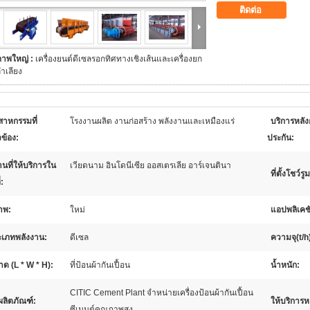
ติดต่อ
ภาพใหญ่ :
เครื่องยนต์ดีเซลรอกทิศทางเชิงเส้นและเครื่องยก
ำเลียง
สาหกรรมที่
โรงงานผลิต งานก่อสร้าง พลังงานและเหมืองแร่
บริการหลัง
วข้อง:
ประกัน:
นที่ให้บริการใน
เวียดนาม อินโดนีเซีย ออสเตรเลีย อาร์เจนตินา
ที่ตั้งโชว์รูม
่:
าพ:
ใหม่
แอปพลิเคช
ะเภทพลังงาน:
ดีเซล
ความจุ(t/h
ด (L * W * H):
ที่ป้อนผ้ากันเปื้อน
น้ำหนัก:
CITIC Cement Plant จำหน่ายเครื่องป้อนผ้ากันเปื้อน
อผลิตภัณฑ์:
ให้บริการ
ซีเมนต์คุณภาพสูง