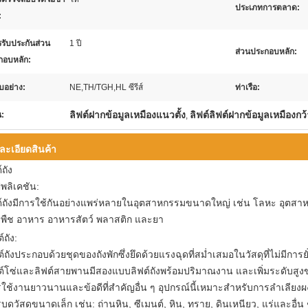
ประเภทการตลาด:
:
รับประกันส่วน
1 ปี
ส่วนประกอบหลัก:
กอบหลัก:
บอย่าง:
NE,TH/TGH,HL ซีรีส์
ท่าเรือ:
ลิฟต์ฝากข้อมูลเหมืองแนวตั้ง
ลิฟต์ลิฟต์ฝากข้อมูลเหมืองกว
น:
,
ละเอียดสินค้า
์ถัง
พลิเคชัน:
ต์ถังมีการใช้กันอย่างแพร่หลายในอุตสาหกรรมขนาดใหญ่ เช่น โลหะ อุตสาหกรร
พืช อาหาร อาหารสัตว์ พลาสติก และยา
์ถัง:
ต์ถังประกอบด้วยชุดของถังพักซึ่งยึดด้วยแรงฉุดที่สม่ำเสมอในวัสดุที่ไม่มีการยั
ต์โซ่และลิฟต์สายพานมีสองแบบลิฟต์ถังพร้อมปริมาณงาน และเพิ่มระดับสูงของ
ใช้งานยาวนานและข้อดีที่สำคัญอื่น ๆ อุปกรณ์นี้เหมาะสำหรับการลำเลียงผ
บดวัสดุขนาดเล็ก เช่น: ถ่านหิน, ซีเมนต์, หิน, ทราย, ดินเหนียว, แร่และ