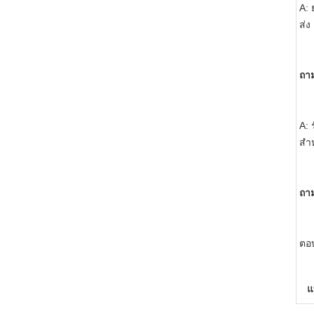
A: 
ส่ง
ถา
A: 
สำห
ถา
ตอบ
แ