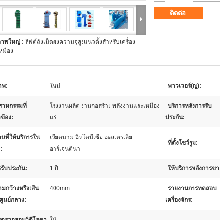
ติดต่อ
ภาพใหญ่ :
ลิฟต์ถังเม็ดผงความจุสูงแนวตั้งสำหรับเครื่อง
หมือง
าพ:
ใหม่
พาวเวอร์(ญ):
สาหกรรมที่
โรงงานผลิต งานก่อสร้าง พลังงานและเหมือง
บริการหลังการรับ
วข้อง:
แร่
ประกัน:
นที่ให้บริการใน
เวียดนาม อินโดนีเซีย ออสเตรเลีย
ที่ตั้งโชว์รูม:
่:
อาร์เจนตินา
รับประกัน:
1 ปี
ให้บริการหลังการขา
มกว้างหรือเส้น
400mm
รายงานการทดสอบ
ศูนย์กลาง:
เครื่องจักร:
รตรวจสอบวิดีโอขา
ให้