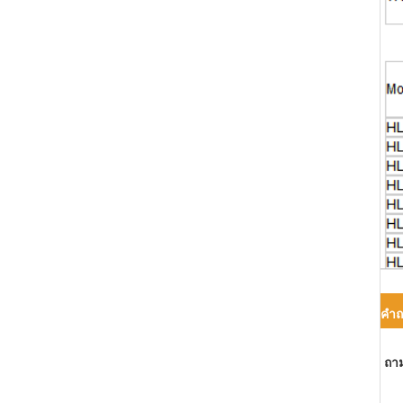
คำถ
ถาม