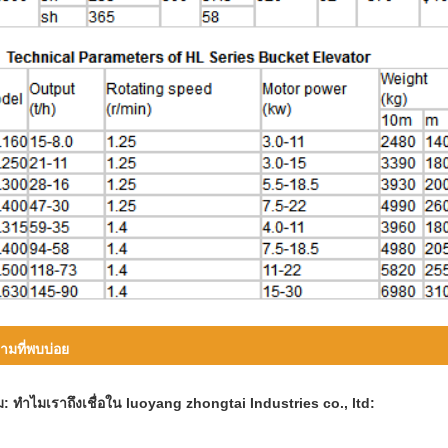
ามที่พบบ่อย
: ทำไมเราถึงเชื่อใน luoyang zhongtai Industries co., ltd: