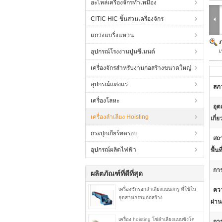
อะไหล่เครื่องจักรทำเหมือง
CITIC HIC ชิ้นส่วนเครื่องจักร
แกว่งแบริ่งแหวน
เ
อุปกรณ์โรงงานปูนซีเมนต์
เครื่องจักรสำหรับงานก่อสร้างขนาดใหญ่
อุปกรณ์แต่งแร่
สภ
เครื่องโลหะ
อุต
เครื่องลำเลียง Hoisting
เกี่ย
กระปุกเกียร์ทดรอบ
สถา
อุปกรณ์ผลิตไฟฟ้า
พื้นที
การ
ผลิตภัณฑ์ที่ดีที่สุด
เครื่องชักรอกลำเลียงแบบสกรู ที่ใช้ใน
ควา
อุตสาหกรรมก่อสร้าง
ผ่าน
เครื่อง hoisting โซ่ลำเลียงแบบซิงโค
กา