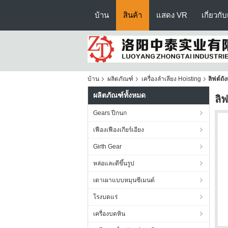
บ้าน
สินค้า
แสดง VR
เกี่ยวกั
บ้าน
ผลิตภัณฑ์
เครื่องลำเลียง Hoisting
ลิฟต์ถั
ผลิตภัณฑ์ทั้งหมด
ลิ
Gears ปีกนก
เฟืองเฟืองเกียร์เอียง
Girth Gear
หล่อและตีขึ้นรูป
เตาเผาแบบหมุนซีเมนต์
โรงบดแร่
เครื่องบดหิน