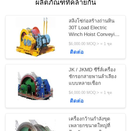
ผลิตภัณฑ์ที่คล้ายกัน
ข่าว
สลิงโซ่ก่อสร้างถ่านหิน
ขอ
30T Load Electric
Winch Hoist Conveying
ใบ
Hoisting Machine
$6,000.00 MOQ:> = 1 ชุด
เสนอ
ติดต่อ
ราคา
JK / JKMD ซีรี่ส์เครื่อง
ชักรอกสายพานลำเลียง
แบบหลายเชือก
แผนผัง
$4,000.00 MOQ:> = 1 ชุด
เว็บไซต์
ติดต่อ
เครื่องกว้านกำลังขุด
PRIVACY
เพลายกขนาดใหญ่ที่