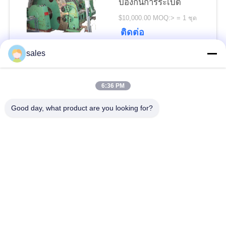
POLICY
ป้องกันการระเบิด
$10,000.00 MOQ:> = 1 ชุด
ติดต่อ
sales
หมวดหมู่ยอดนิยม
ทั้งหมด
6:36 PM
Gears ปีกนก
เฟืองเฟืองเกียร์เอียง
Good day, what product are you looking for?
Girth Gear
หล่อและตีขึ้นรูป
เตาเผาแบบหมุน
โรงบดแร่
ซีเมนต์
อะไหล่เครื่องจักรทำ
เครื่องบดหิน
เหมือง