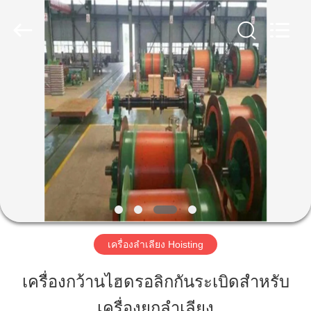
Luoyang
Zhongtai
Industries
CO.,LTD.
All
Rights
Reserved.
บ้าน
สินค้า
แสดง
VR
เครื่องลำเลียง Hoisting
เกี่ยว
เครื่องกว้านไฮดรอลิกกันระเบิดสำหรับ
กับ
เครื่องยกลำเลียง