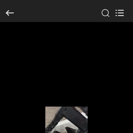
Luoyang
Zhongtai
Industries
CO.,LTD.
All
Rights
Reserved.
บ้าน
สินค้า
แสดง
VR
เกี่ยว
กับ