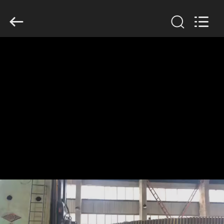
Luoyang
Zhongtai
Industries
CO.,LTD.
All
Rights
Reserved.
บ้าน
สินค้า
แสดง
VR
เกี่ยว
กับ