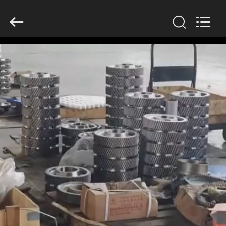
Luoyang
Zhongtai
Industries
CO.,LTD.
All
Rights
Reserved.
บ้าน
สินค้า
แสดง
VR
เกี่ยว
กับ