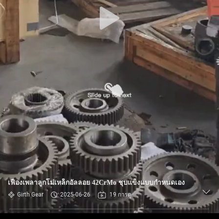
เรา
ทัวร์
โรงงาน
ควบคุม
คุณภาพ
ติดต่อ
เฟืองเพลาลูกโม่เหล็กอัลลอย 42CrMo ชุบแข็งแบบกำหนดเอง
เรา
Girth Gear
2025-06-26
19 การดู