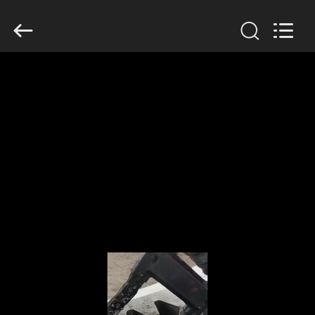
Luoyang
Zhongtai
Industries
CO.,LTD.
All
Rights
Reserved.
บ้าน
สินค้า
แสดง
VR
เกี่ยว
กับ